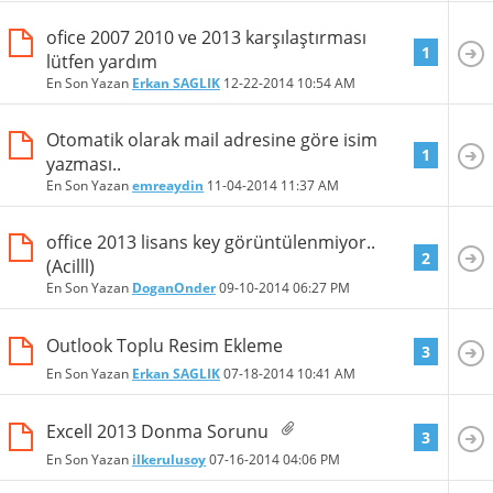
ofice 2007 2010 ve 2013 karşılaştırması
1
lütfen yardım
En Son Yazan
Erkan SAGLIK
12-22-2014
10:54 AM
Otomatik olarak mail adresine göre isim
1
yazması..
En Son Yazan
emreaydin
11-04-2014
11:37 AM
office 2013 lisans key görüntülenmiyor..
2
(Acilll)
En Son Yazan
DoganOnder
09-10-2014
06:27 PM
Outlook Toplu Resim Ekleme
3
En Son Yazan
Erkan SAGLIK
07-18-2014
10:41 AM
Excell 2013 Donma Sorunu
3
En Son Yazan
ilkerulusoy
07-16-2014
04:06 PM