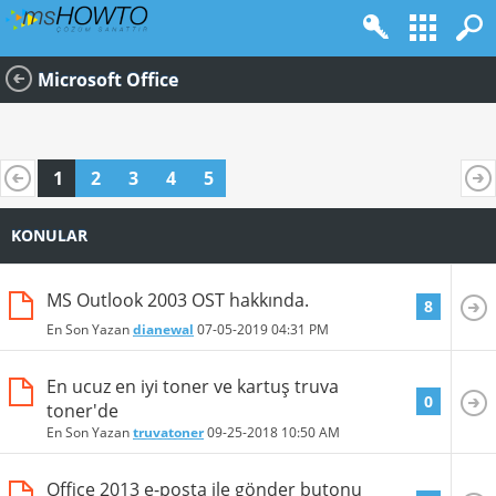
Microsoft Office
1
2
3
4
5
KONULAR
MS Outlook 2003 OST hakkında.
8
En Son Yazan
dianewal
07-05-2019
04:31 PM
En ucuz en iyi toner ve kartuş truva
0
toner'de
En Son Yazan
truvatoner
09-25-2018
10:50 AM
Office 2013 e-posta ile gönder butonu