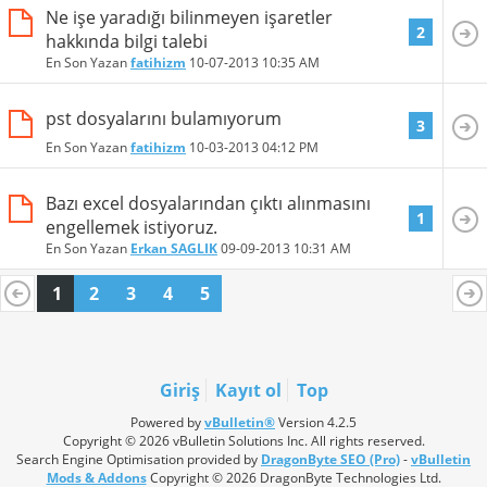
Ne işe yaradığı bilinmeyen işaretler
2
hakkında bilgi talebi
En Son Yazan
fatihizm
10-07-2013
10:35 AM
pst dosyalarını bulamıyorum
3
En Son Yazan
fatihizm
10-03-2013
04:12 PM
Bazı excel dosyalarından çıktı alınmasını
1
engellemek istiyoruz.
En Son Yazan
Erkan SAGLIK
09-09-2013
10:31 AM
1
2
3
4
5
Giriş
Kayıt ol
Top
Powered by
vBulletin®
Version 4.2.5
Copyright © 2026 vBulletin Solutions Inc. All rights reserved.
Search Engine Optimisation provided by
DragonByte SEO (Pro)
-
vBulletin
Mods & Addons
Copyright © 2026 DragonByte Technologies Ltd.