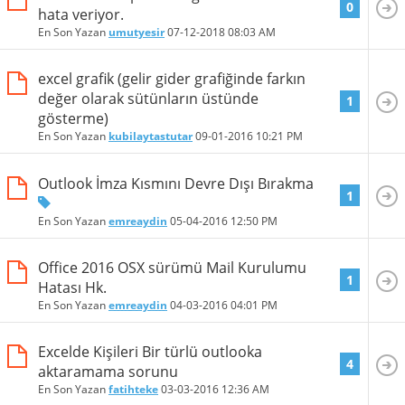
0
hata veriyor.
En Son Yazan
umutyesir
07-12-2018
08:03 AM
excel grafik (gelir gider grafiğinde farkın
değer olarak sütünların üstünde
1
gösterme)
En Son Yazan
kubilaytastutar
09-01-2016
10:21 PM
Outlook İmza Kısmını Devre Dışı Bırakma
1
En Son Yazan
emreaydin
05-04-2016
12:50 PM
Office 2016 OSX sürümü Mail Kurulumu
1
Hatası Hk.
En Son Yazan
emreaydin
04-03-2016
04:01 PM
Excelde Kişileri Bir türlü outlooka
4
aktaramama sorunu
En Son Yazan
fatihteke
03-03-2016
12:36 AM