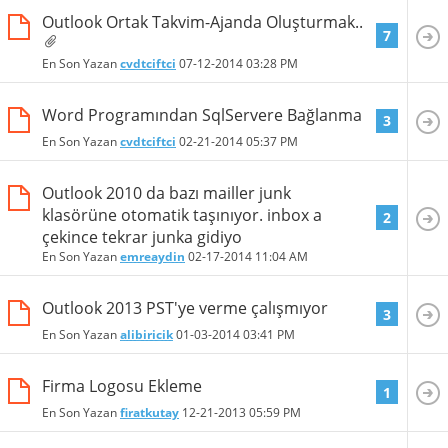
Outlook Ortak Takvim-Ajanda Oluşturmak..
7
En Son Yazan
cvdtciftci
07-12-2014
03:28 PM
Word Programından SqlServere Bağlanma
3
En Son Yazan
cvdtciftci
02-21-2014
05:37 PM
Outlook 2010 da bazı mailler junk
klasörüne otomatik taşınıyor. inbox a
2
çekince tekrar junka gidiyo
En Son Yazan
emreaydin
02-17-2014
11:04 AM
Outlook 2013 PST'ye verme çalışmıyor
3
En Son Yazan
alibiricik
01-03-2014
03:41 PM
Firma Logosu Ekleme
1
En Son Yazan
firatkutay
12-21-2013
05:59 PM