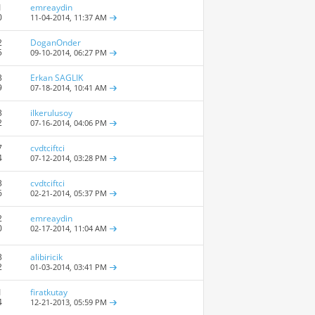
1
emreaydin
0
11-04-2014,
11:37 AM
2
DoganOnder
5
09-10-2014,
06:27 PM
3
Erkan SAGLIK
9
07-18-2014,
10:41 AM
3
ilkerulusoy
2
07-16-2014,
04:06 PM
7
cvdtciftci
4
07-12-2014,
03:28 PM
3
cvdtciftci
6
02-21-2014,
05:37 PM
2
emreaydin
0
02-17-2014,
11:04 AM
3
alibiricik
2
01-03-2014,
03:41 PM
1
firatkutay
4
12-21-2013,
05:59 PM