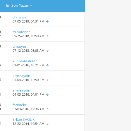
t
En Son Yazan
8
dianewal
1
07-05-2019,
04:31 PM
0
truvatoner
2
09-25-2018,
10:50 AM
0
umutyesir
1
07-12-2018,
08:03 AM
1
kubilaytastutar
4
09-01-2016,
10:21 PM
1
emreaydin
4
05-04-2016,
12:50 PM
1
emreaydin
4
04-03-2016,
04:01 PM
4
fatihteke
9
03-03-2016,
12:36 AM
1
Erkan SAGLIK
2
12-22-2014,
10:54 AM