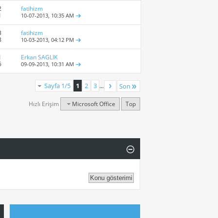
2
fatihizm
1
10-07-2013,
10:35 AM
3
fatihizm
8
10-03-2013,
04:12 PM
1
Erkan SAGLIK
6
09-09-2013,
10:31 AM
Sayfa 1/5
1
2
3
...
Son
Hızlı Erişim
Microsoft Office
Top