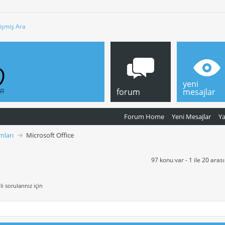
işmiş Ara
yeni
forum
mesajlar
Forum Home
Yeni Mesajlar
Y
mları
Microsoft Office
97 konu var - 1 ile 20 aras
i sorularınız için