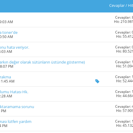
Cevaplar
/
Hi
Cevaplar: 
Hit: 210.98
09:03 AM
Cevaplar: 
va toner'de
Hit: 55.41
10:50 AM
Cevaplar: 
onu hata veriyor.
Hit: 80.52
8:03 AM
Cevaplar: 
e farkın değer olarak sütünların üstünde gösterme)
Hit: 51.09
08:07 PM
Cevaplar: 
ırakma
Hit: 52.44
 11:45 AM
Cevaplar: 
lumu Hatası Hk.
Hit: 44.66
2:28 AM
Cevaplar: 
ka aktaramama sorunu
Hit: 57.90
4 PM
Cevaplar: 
rması lütfen yardım
Hit: 45.13
54 PM