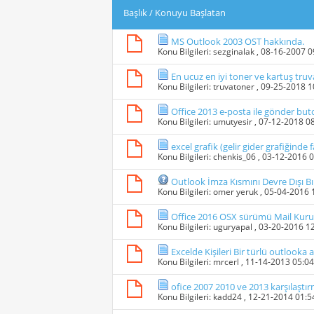
Başlık
/
Konuyu Başlatan
MS Outlook 2003 OST hakkında.
Konu Bilgileri:
sezginalak
, 08-16-2007 
En ucuz en iyi toner ve kartuş tru
Konu Bilgileri:
truvatoner
, 09-25-2018 
Office 2013 e-posta ile gönder but
Konu Bilgileri:
umutyesir
, 07-12-2018 0
excel grafik (gelir gider grafiğind
Konu Bilgileri:
chenkis_06
, 03-12-2016 
Outlook İmza Kısmını Devre Dışı B
Konu Bilgileri:
omer yeruk
, 05-04-2016
Office 2016 OSX sürümü Mail Kuru
Konu Bilgileri:
uguryapal
, 03-20-2016 1
Excelde Kişileri Bir türlü outloo
Konu Bilgileri:
mrcerl
, 11-14-2013 05:0
ofice 2007 2010 ve 2013 karşılaştı
Konu Bilgileri:
kadd24
, 12-21-2014 01: