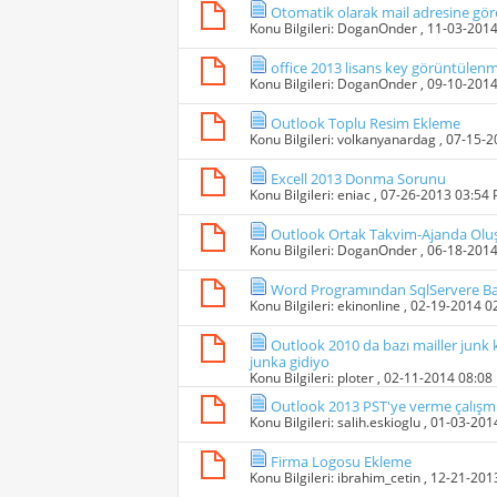
Otomatik olarak mail adresine göre
Konu Bilgileri:
DoganOnder
, 11-03-201
office 2013 lisans key görüntülenmiy
Konu Bilgileri:
DoganOnder
, 09-10-201
Outlook Toplu Resim Ekleme
Konu Bilgileri:
volkanyanardag
, 07-15-
Excell 2013 Donma Sorunu
Konu Bilgileri:
eniac
, 07-26-2013 03:54
Outlook Ortak Takvim-Ajanda Olu
Konu Bilgileri:
DoganOnder
, 06-18-201
Word Programından SqlServere B
Konu Bilgileri:
ekinonline
, 02-19-2014 0
Outlook 2010 da bazı mailler junk 
junka gidiyo
Konu Bilgileri:
ploter
, 02-11-2014 08:08
Outlook 2013 PST'ye verme çalışm
Konu Bilgileri:
salih.eskioglu
, 01-03-201
Firma Logosu Ekleme
Konu Bilgileri:
ibrahim_cetin
, 12-21-201