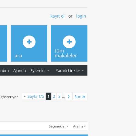
kayıt ol
or
login
tüm
ara
makaleler
ardım
Ajanda
Eylemler
Yararlı Linkler
Sayfa 1/5
1
2
3
...
Son
ı gösteriyor
Seçenekler
Arama