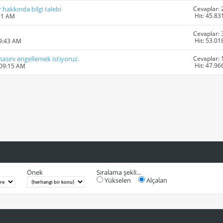
Cevaplar: 
 hakkında bilgi talebi
Hit: 45.83
51 AM
Cevaplar: 
Hit: 53.01
09:43 AM
Cevaplar: 
masını engellemek istiyoruz.
Hit: 47.96
 09:15 AM
Önek
Sıralama şekli...
Yükselen
Alçalan