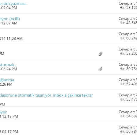
Cevaplar: 
 isim yazması..
Hit: 53.12
4 02:04 PM
Cevaplar: 
or..(Acilll)
Hit: 48.54
4 12:07 AM
Cevaplar: 
Hit: 60.24
2014 11:08 AM
Cevaplar: 
Hit: 58.20
 PM
Cevaplar: 
şturmak..
Hit: 80.73
4 05:24 PM
Cevaplar: 
ağlanma
Hit: 52.49
2:26 PM
Cevaplar: 
klasörüne otomatik taşınıyor. inbox a çekince tekrar
Hit: 55.47
 PM
Cevaplar: 
ıyor
Hit: 54.68
4 12:19 PM
Cevaplar: 
Hit: 50.78
3 04:17 PM