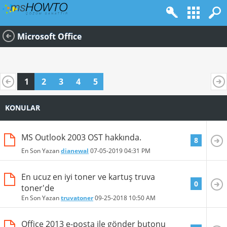
Microsoft Office
1
2
3
4
5
KONULAR
MS Outlook 2003 OST hakkında.
8
En Son Yazan
dianewal
07-05-2019
04:31 PM
En ucuz en iyi toner ve kartuş truva
0
toner'de
En Son Yazan
truvatoner
09-25-2018
10:50 AM
Office 2013 e-posta ile gönder butonu