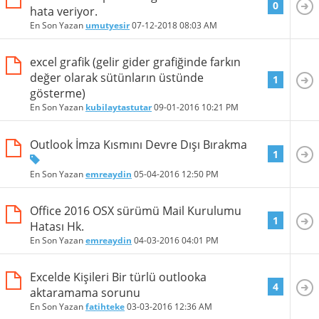
0
hata veriyor.
En Son Yazan
umutyesir
07-12-2018
08:03 AM
excel grafik (gelir gider grafiğinde farkın
değer olarak sütünların üstünde
1
gösterme)
En Son Yazan
kubilaytastutar
09-01-2016
10:21 PM
Outlook İmza Kısmını Devre Dışı Bırakma
1
En Son Yazan
emreaydin
05-04-2016
12:50 PM
Office 2016 OSX sürümü Mail Kurulumu
1
Hatası Hk.
En Son Yazan
emreaydin
04-03-2016
04:01 PM
Excelde Kişileri Bir türlü outlooka
4
aktaramama sorunu
En Son Yazan
fatihteke
03-03-2016
12:36 AM