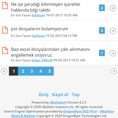
Ne işe yaradığı bilinmeyen işaretler
2
hakkında bilgi talebi
En Son Yazan
fatihizm
10-07-2013
10:35 AM
pst dosyalarını bulamıyorum
3
En Son Yazan
fatihizm
10-03-2013
04:12 PM
Bazı excel dosyalarından çıktı alınmasını
1
engellemek istiyoruz.
En Son Yazan
Erkan SAGLIK
09-09-2013
10:31 AM
1
2
3
4
5
Giriş
Kayıt ol
Top
Powered by
vBulletin®
Version 4.2.5
Copyright © 2026 vBulletin Solutions Inc. All rights reserved.
Search Engine Optimisation provided by
DragonByte SEO (Pro)
-
vBulletin
Mods & Addons
Copyright © 2026 DragonByte Technologies Ltd.