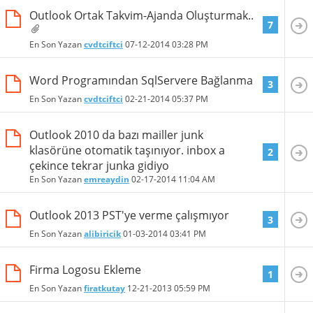
Outlook Ortak Takvim-Ajanda Oluşturmak..
7
En Son Yazan
cvdtciftci
07-12-2014
03:28 PM
Word Programından SqlServere Bağlanma
3
En Son Yazan
cvdtciftci
02-21-2014
05:37 PM
Outlook 2010 da bazı mailler junk
klasörüne otomatik taşınıyor. inbox a
2
çekince tekrar junka gidiyo
En Son Yazan
emreaydin
02-17-2014
11:04 AM
Outlook 2013 PST'ye verme çalışmıyor
3
En Son Yazan
alibiricik
01-03-2014
03:41 PM
Firma Logosu Ekleme
1
En Son Yazan
firatkutay
12-21-2013
05:59 PM