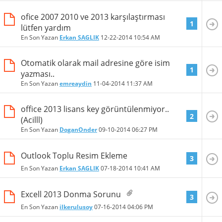
ofice 2007 2010 ve 2013 karşılaştırması
1
lütfen yardım
En Son Yazan
Erkan SAGLIK
12-22-2014
10:54 AM
Otomatik olarak mail adresine göre isim
1
yazması..
En Son Yazan
emreaydin
11-04-2014
11:37 AM
office 2013 lisans key görüntülenmiyor..
2
(Acilll)
En Son Yazan
DoganOnder
09-10-2014
06:27 PM
Outlook Toplu Resim Ekleme
3
En Son Yazan
Erkan SAGLIK
07-18-2014
10:41 AM
Excell 2013 Donma Sorunu
3
En Son Yazan
ilkerulusoy
07-16-2014
04:06 PM