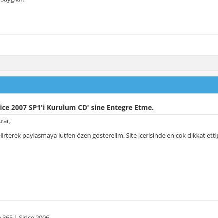
ice 2007 SP1'i Kurulum CD' sine Entegre Etme.
rar,
irterek paylasmaya lutfen özen gosterelim. Site icerisinde en cok dikkat ett
 365 | Since 2006