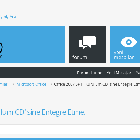
işmiş Ara
yeni
forum
mesajlar
Forum Home
Yeni Mesajlar
Y
mları
Microsoft Office
Office 2007 SP1'i Kurulum CD' sine Entegre Et
ulum CD' sine Entegre Etme.