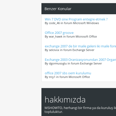
Benzer Konular
Win 7 DVD sine Program entegre etmek ?
By code_46 in forum Microsoft Windows
Office 2007 groove
By war_hawk in forum Microsoft Office
exchange 2007 de bir maile geleni iki maile fo
By selcivxx in forum Exchange Server
Exchange 2003 Oranizasyonundan 2007 Organ
By dgormusoglu in forum Exchange Server
office 2007 sbs oem kurulumu
By trcy1 in forum Microsoft Office
hakkımızda
MSHOWTO, herhangi bir firma ya da kuruluş ile
topluluktur.