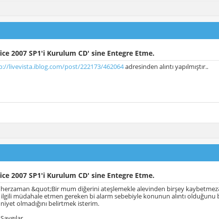
ice 2007 SP1'i Kurulum CD' sine Entegre Etme.
p://livevista.iblog.com/post/222173/462064
adresinden alıntı yapılmıştır..
ice 2007 SP1'i Kurulum CD' sine Entegre Etme.
 herzaman &quot;Bir mum diğerini ateşlemekle alevinden birşey kaybetmez
e ilgili müdahale etmen gereken bi alarm sebebiyle konunun alıntı olduğunu 
t niyet olmadığını belirtmek isterim.
Saygılar.