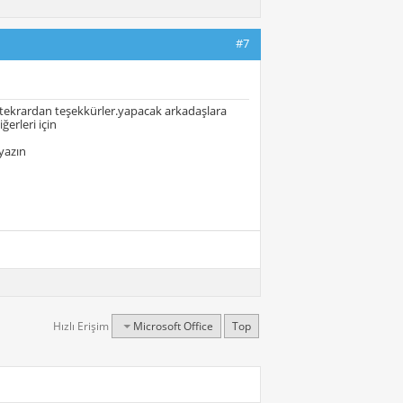
#7
u.tekrardan teşekkürler.yapacak arkadaşlara
ğerleri için
yazın
Hızlı Erişim
Microsoft Office
Top