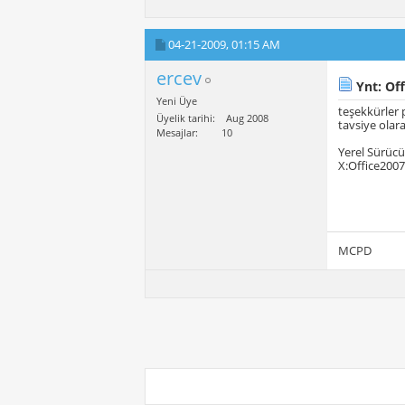
04-21-2009,
01:15 AM
ercev
Ynt: Off
Yeni Üye
teşekkürler 
Üyelik tarihi
Aug 2008
tavsiye olara
Mesajlar
10
Yerel Sürücü
X:Office2007
MCPD