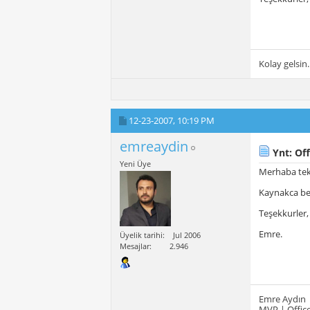
Kolay gelsin.
12-23-2007,
10:19 PM
emreaydin
Ynt: Off
Yeni Üye
Merhaba tek
Kaynakca bel
Teşekkurler,
Emre.
Üyelik tarihi
Jul 2006
Mesajlar
2.946
Emre Aydın
MVP | Office