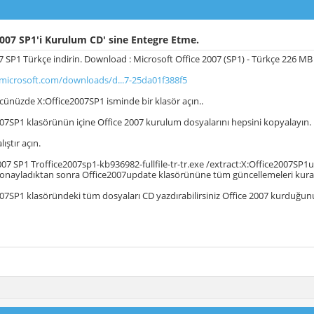
007 SP1'i Kurulum CD' sine Entegre Etme.
07 SP1 Türkçe indirin. Download : Microsoft Office 2007 (SP1) - Türkçe 226 MB
microsoft.com/downloads/d...7-25da01f388f5
ücünüzde X:Office2007SP1 isminde bir klasör açın..
007SP1 klasörünün içine Office 2007 kurulum dosyalarını hepsini kopyalayın.
lıştır açın.
2007 SP1 Troffice2007sp1-kb936982-fullfile-tr-tr.exe /extract:X:Office2007SP
 onayladıktan sonra Office2007update klasörününe tüm güncellemeleri kurac
007SP1 klasöründeki tüm dosyaları CD yazdırabilirsiniz Office 2007 kurduğun