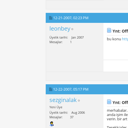
12-21-2007,
02:23 PM
leonbey
Ynt: Off
Üyelik tarihi
Jan 2007
bu konu
htt
Mesajlar
1
12-22-2007,
05:17 PM
sezginalak
Ynt: Off
Yeni Üye
merhabalar.
Üyelik tarihi
Aug 2006
anda işim il
Mesajlar
37
verin. bir ar
Teşekkürler, 