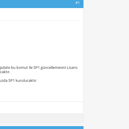
#1
1update bu komut ile SP1 güncellemesini Lisans
aktır.
uzda SP1 kurulucaktır.