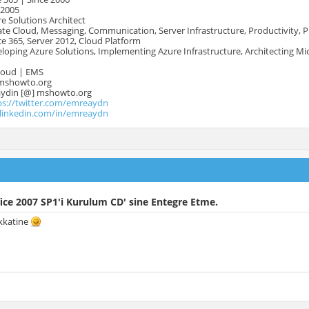
 2005
e Solutions Architect
te Cloud, Messaging, Communication, Server Infrastructure, Productivity, 
e 365, Server 2012, Cloud Platform
oping Azure Solutions, Implementing Azure Infrastructure, Architecting Mi
Cloud | EMS
mshowto.org
.aydin [@] mshowto.org
ps://twitter.com/emreaydn
.linkedin.com/in/emreaydn
ice 2007 SP1'i Kurulum CD' sine Entegre Etme.
kkatine