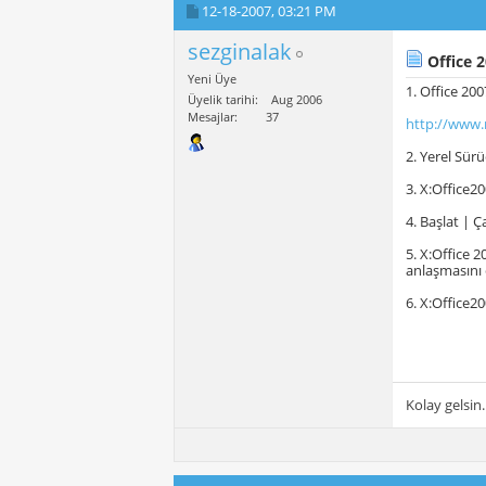
12-18-2007,
03:21 PM
sezginalak
Office 2
Yeni Üye
1. Office 20
Üyelik tarihi
Aug 2006
Mesajlar
37
http://www.
2. Yerel Sür
3. X:Office2
4. Başlat | Ça
5. X:Office 
anlaşmasını
6. X:Office2
Kolay gelsin.