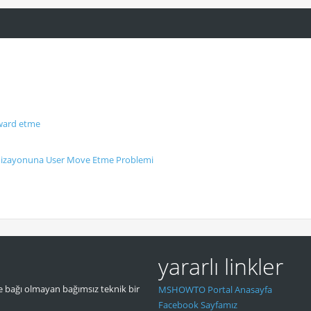
rward etme
izayonuna User Move Etme Problemi
yararlı linkler
 bağı olmayan bağımsız teknik bir
MSHOWTO Portal Anasayfa
Facebook Sayfamız