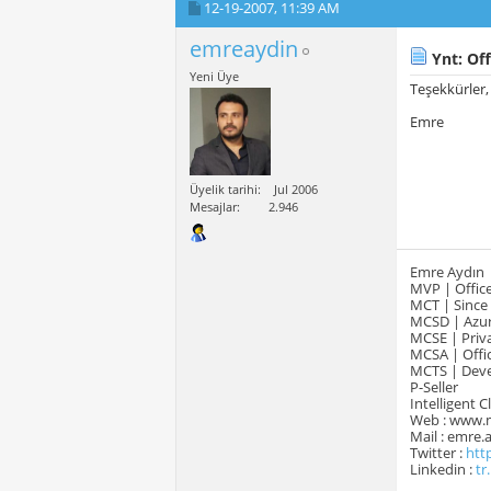
12-19-2007,
11:39 AM
emreaydin
Ynt: Off
Yeni Üye
Teşekkürler, 
Emre
Üyelik tarihi
Jul 2006
Mesajlar
2.946
Emre Aydın
MVP | Office
MCT | Since
MCSD | Azur
MCSE | Priva
MCSA | Offic
MCTS | Devel
P-Seller
Intelligent 
Web : www.
Mail : emre
Twitter :
htt
Linkedin :
tr