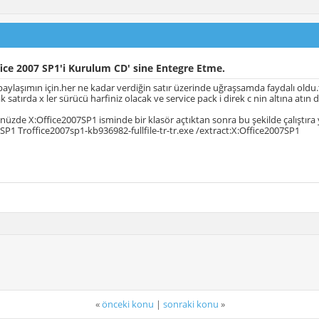
ice 2007 SP1'i Kurulum CD' sine Entegre Etme.
paylaşımın için.her ne kadar verdiğin satır üzerinde uğraşsamda faydalı old
k satırda x ler sürücü harfiniz olacak ve service pack i direk c nin altına atın di
nüzde X:Office2007SP1 isminde bir klasör açtıktan sonra bu şekilde çalıştıra 
SP1 Troffice2007sp1-kb936982-fullfile-tr-tr.exe /extract:X:Office2007SP1
«
önceki konu
|
sonraki konu
»