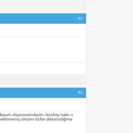
#3
#4
&quot; düşüncesindeyim. leonbey haklı. o
belirtmemiş olmamı lütfen dikkatsizliğime