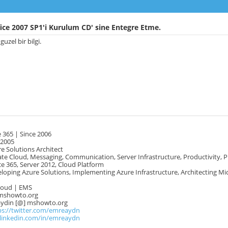
ice 2007 SP1'i Kurulum CD' sine Entegre Etme.
guzel bir bilgi.
 365 | Since 2006
 2005
e Solutions Architect
te Cloud, Messaging, Communication, Server Infrastructure, Productivity, 
e 365, Server 2012, Cloud Platform
oping Azure Solutions, Implementing Azure Infrastructure, Architecting Mi
Cloud | EMS
mshowto.org
.aydin [@] mshowto.org
ps://twitter.com/emreaydn
.linkedin.com/in/emreaydn