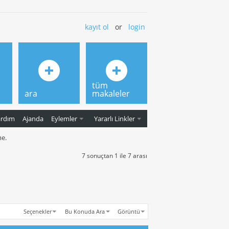
kayıt ol
or
login
tüm
ara
makaleler
ardım
Ajanda
Eylemler
Yararlı Linkler
me.
7 sonuçtan 1 ile 7 arası
Seçenekler
Bu Konuda Ara
Görüntü