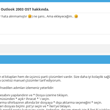
 Outlook 2003 OST hakkında.
r hata alınmamıştır
) ne şans.. Ama ekleyeceğim..
l kitapları hem de üçüncü parti çözümleri vardır. Size daha iyi kolaylık sağ
a ücretsiz manuel çözümler tarif ediyorum.
hsedilen adımları izlemeniz yeterlidir:
esabını yapılandırın ve * Dosya üzerine tıklayın.
üsünden * açık> ihracat * 'ı seçin.
tarma sihirbazının altında bir dosyaya * dışa aktarma seçeneğini * seçin.
ri dosyası biçimi .pst'yi seçin ve * İleri'ye tıklayın.
ak gerekli posta kutusunu seçin. Ardından, devam etmek için * İleri * 'yi tıklay