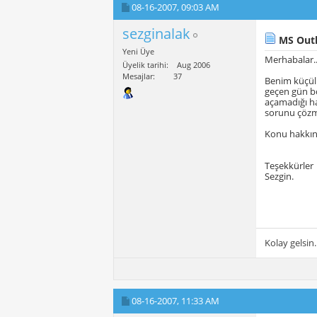
08-16-2007,
09:03 AM
sezginalak
MS Outl
Yeni Üye
Merhabalar.
Üyelik tarihi
Aug 2006
Mesajlar
37
Benim küçül
geçen gün bo
açamadığı ha
sorunu çözme
Konu hakkınd
Teşekkürler
Sezgin.
Kolay gelsin.
08-16-2007,
11:33 AM