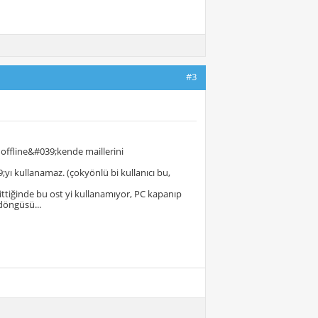
#3
ı offline&#039;kende maillerini
;yı kullanamaz. (çokyönlü bi kullanıcı bu,
ittiğinde bu ost yi kullanamıyor, PC kapanıp
döngüsü...