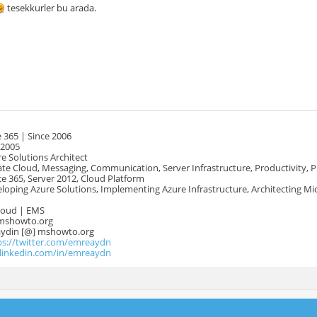
tesekkurler bu arada.
 365 | Since 2006
 2005
e Solutions Architect
te Cloud, Messaging, Communication, Server Infrastructure, Productivity, 
e 365, Server 2012, Cloud Platform
oping Azure Solutions, Implementing Azure Infrastructure, Architecting Mi
Cloud | EMS
mshowto.org
.aydin [@] mshowto.org
ps://twitter.com/emreaydn
.linkedin.com/in/emreaydn