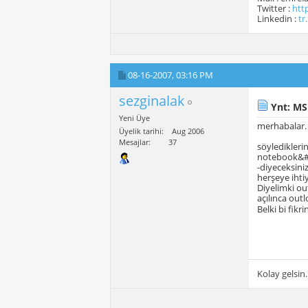
Twitter :
htt
Linkedin :
tr
08-16-2007,
03:16 PM
sezginalak
Ynt: MS
Yeni Üye
merhabalar.
Üyelik tarihi
Aug 2006
Mesajlar
37
söyledikleri
notebook&#0
-diyeceksini
herşeye ihtiy
Diyelimki ou
açılınca out
Belki bi fikri
Kolay gelsin.