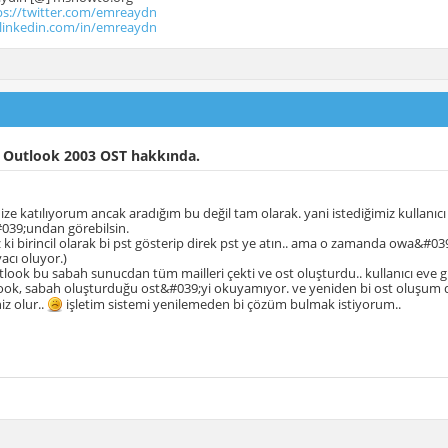
ps://twitter.com/emreaydn
.linkedin.com/in/emreaydn
 Outlook 2003 OST hakkında.
nize katılıyorum ancak aradığım bu değil tam olarak. yani istediğimiz kullanıc
39;undan görebilsin.
z ki birincil olarak bi pst gösterip direk pst ye atın.. ama o zamanda owa&#039
acı oluyor.)
tlook bu sabah sunucdan tüm mailleri çekti ve ost oluşturdu.. kullanıcı eve g
look, sabah oluşturduğu ost&#039;yi okuyamıyor. ve yeniden bi ost oluşum 
niz olur..
işletim sistemi yenilemeden bi çözüm bulmak istiyorum..