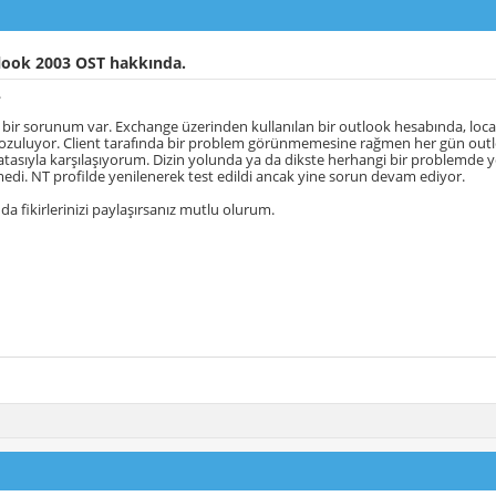
ook 2003 OST hakkında.
.
 bir sorunum var. Exchange üzerinden kullanılan bir outlook hesabında, lo
zuluyor. Client tarafında bir problem görünmemesine rağmen her gün outlo
tasıyla karşılaşıyorum. Dizin yolunda ya da dikste herhangi bir problemde
di. NT profilde yenilenerek test edildi ancak yine sorun devam ediyor.
a fikirlerinizi paylaşırsanız mutlu olurum.