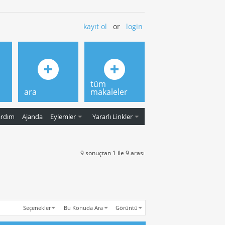
kayıt ol
or
login
tüm
ara
makaleler
ardım
Ajanda
Eylemler
Yararlı Linkler
9 sonuçtan 1 ile 9 arası
Seçenekler
Bu Konuda Ara
Görüntü