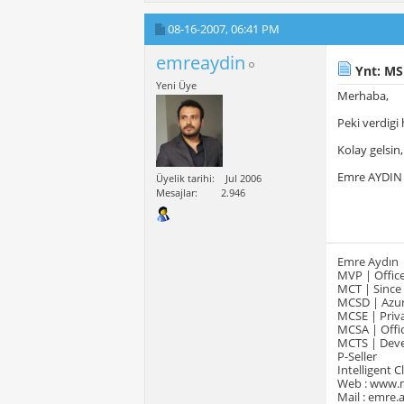
08-16-2007,
06:41 PM
emreaydin
Ynt: MS
Yeni Üye
Merhaba,
Peki verdigi 
Kolay gelsin,
Emre AYDIN
Üyelik tarihi
Jul 2006
Mesajlar
2.946
Emre Aydın
MVP | Office
MCT | Since
MCSD | Azur
MCSE | Priva
MCSA | Offic
MCTS | Devel
P-Seller
Intelligent 
Web : www.
Mail : emre