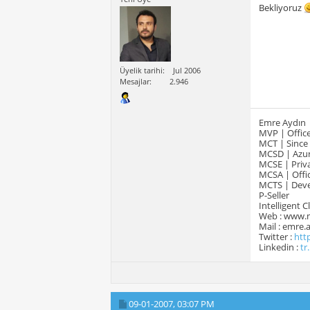
Bekliyoruz
Üyelik tarihi
Jul 2006
Mesajlar
2.946
Emre Aydın
MVP | Office
MCT | Since
MCSD | Azur
MCSE | Priva
MCSA | Offic
MCTS | Devel
P-Seller
Intelligent 
Web : www.
Mail : emre
Twitter :
htt
Linkedin :
tr
09-01-2007,
03:07 PM