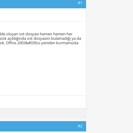
#1
calde oluşan ost dosyası hemen hemen her
ok açıldığında ost dosyasını bulamadığı ya da
 yok. Office 2003&#039;ü yeniden kurmamızda
#2