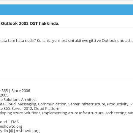
 Outlook 2003 OST hakkında.
hata tam hata nedir? Kullanici yeni .ost sini aldi eve gitti ve Outlook unu acti
 365 | Since 2006
 2005
e Solutions Architect
te Cloud, Messaging, Communication, Server Infrastructure, Productivity, 
e 365, Server 2012, Cloud Platform
oping Azure Solutions, Implementing Azure Infrastructure, Architecting Mi
Cloud | EMS
mshowto.org
.aydin [@] mshowto.org