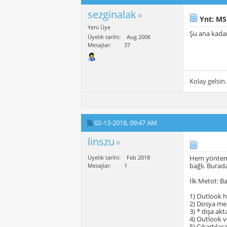
sezginalak
Ynt: MS
Yeni Üye
Şu ana kada
Üyelik tarihi
Aug 2006
Mesajlar
37
Kolay gelsin.
02-13-2018,
09:47 AM
linszu
Üyelik tarihi
Feb 2018
Hem yöntem e
bağlı. Burad
Mesajlar
1
İlk Metot: Ba
1) Outlook h
2) Dosya men
3) * dışa ak
4) Outlook ve
5) Çıkartılac