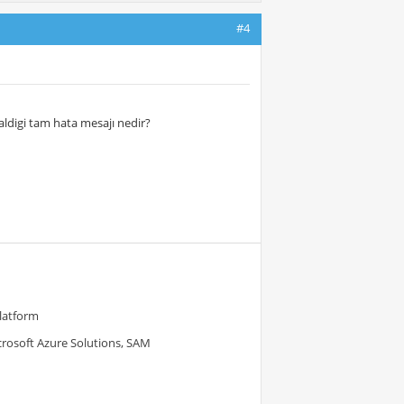
#4
 aldigi tam hata mesajı nedir?
Platform
crosoft Azure Solutions, SAM