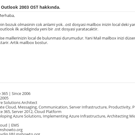
 Outlook 2003 OST hakkında.
Merhaba,
nin bozuk olmasinin cok anlami yok. .ost dosyasi mailbox inizin local deki 
 outlook ilk acildiginda yeni bir .ost dosyasi yaratacaktir.
 ise maillerinizin local de bulunmasi durumudur. Yani Mail mailbox inizi düser
tarir. Artik mailbox bostur.
 365 | Since 2006
 2005
e Solutions Architect
te Cloud, Messaging, Communication, Server Infrastructure, Productivity, 
e 365, Server 2012, Cloud Platform
oping Azure Solutions, Implementing Azure Infrastructure, Architecting Mi
Cloud | EMS
mshowto.org
.aydin [@] mshowto.org