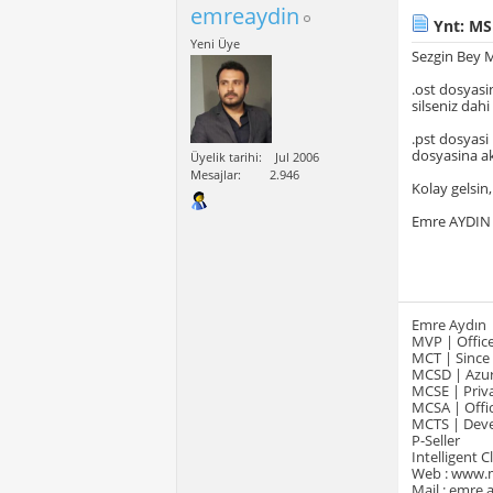
emreaydin
Ynt: MS
Yeni Üye
Sezgin Bey 
.ost dosyasi
silseniz dahi
.pst dosyasi
dosyasina ak
Üyelik tarihi
Jul 2006
Mesajlar
2.946
Kolay gelsin,
Emre AYDIN
Emre Aydın
MVP | Office
MCT | Since
MCSD | Azur
MCSE | Priva
MCSA | Offic
MCTS | Devel
P-Seller
Intelligent 
Web : www.
Mail : emre