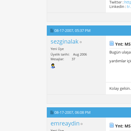
Twitter :
htt
Linkedin :
tr
08-17-2007,
05:37 PM
sezginalak
Ynt: MS
Yeni Üye
Bugün ulaşa
Üyelik tarihi
Aug 2006
Mesajlar
37
yardımlar iç
Kolay gelsin.
08-17-2007,
06:08 PM
emreaydin
Ynt: MS
Yeni Üye