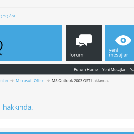
işmiş Ara
yeni
forum
mesajlar
Forum Home
Yeni Mesajlar
Y
mları
Microsoft Office
MS Outlook 2003 OST hakkında.
 hakkında.