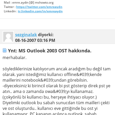
Mail : emre.aydin [@] mshowto.org
Twitter :
https://twitter.com/emreaydn
Linkedin :
tr.linkedin.com/in/emreaydn
sezginalak
diyorki:
08-16-2007
03:16 PM
Ynt: MS Outlook 2003 OST hakkında.
merhabalar.
söylediklerinize katılıyorum ancak aradığım bu değil tam
olarak. yani istediğimiz kullanıcı offline&#039;kende
maillerini notebook&#039;undan görebilsin.
-diyeceksiniz ki birincil olarak bi pst gösterip direk pst ye
atın.. ama o zamanda owa&#039;yı kullanamaz.
(çokyönlü bi kullanıcı bu, herşeye ihtiyacı oluyor.)
Diyelimki outlook bu sabah sunucdan tüm mailleri çekti
ve ost oluşturdu.. kullanıcı eve gittiğinde bu ost yi
kullanamıyor, PC kapanıp açılınca outlook, sabah