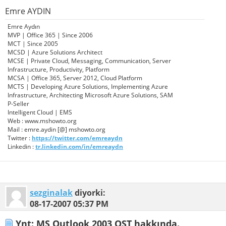
Emre AYDIN
Emre Aydın
MVP | Office 365 | Since 2006
MCT | Since 2005
MCSD | Azure Solutions Architect
MCSE | Private Cloud, Messaging, Communication, Server
Infrastructure, Productivity, Platform
MCSA | Office 365, Server 2012, Cloud Platform
MCTS | Developing Azure Solutions, Implementing Azure
Infrastructure, Architecting Microsoft Azure Solutions, SAM
P-Seller
Intelligent Cloud | EMS
Web : www.mshowto.org
Mail : emre.aydin [@] mshowto.org
Twitter :
https://twitter.com/emreaydn
Linkedin :
tr.linkedin.com/in/emreaydn
sezginalak
diyorki:
08-17-2007
05:37 PM
Ynt: MS Outlook 2003 OST hakkında.