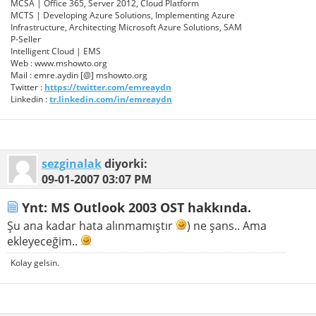
MCSA | Office 365, Server 2012, Cloud Platform
MCTS | Developing Azure Solutions, Implementing Azure
Infrastructure, Architecting Microsoft Azure Solutions, SAM
P-Seller
Intelligent Cloud | EMS
Web : www.mshowto.org
Mail : emre.aydin [@] mshowto.org
Twitter :
https://twitter.com/emreaydn
Linkedin :
tr.linkedin.com/in/emreaydn
sezginalak
diyorki:
09-01-2007
03:07 PM
Ynt: MS Outlook 2003 OST hakkında.
Şu ana kadar hata alınmamıştır
) ne şans.. Ama
ekleyeceğim..
Kolay gelsin.