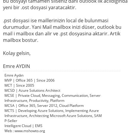
bu dosyayi tamamen silseniz dahi outlook ilk acildiginda
yeni bir .ost dosyasi yaratacaktir.
.pst dosyasi ise maillerinizin local de bulunmasi
durumudur. Yani Mail mailbox inizi düser, outlook bu
mail i mailbox dan alir ve .pst dosyasina aktarir. Artik
mailbox bostur.
Kolay gelsin,
Emre AYDIN
Emre Aydın
MVP | Office 365 | Since 2006
MCT | Since 2005
MCSD | Azure Solutions Architect
MCSE | Private Cloud, Messaging, Communication, Server
Infrastructure, Productivity, Platform
MCSA | Office 365, Server 2012, Cloud Platform
MCTS | Developing Azure Solutions, Implementing Azure
Infrastructure, Architecting Microsoft Azure Solutions, SAM
P-Seller
Intelligent Cloud | EMS
Web : www.mshowto.org