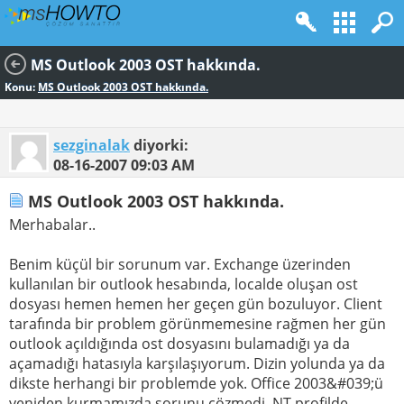
MS Outlook 2003 OST hakkında.
Konu:
MS Outlook 2003 OST hakkında.
sezginalak
diyorki:
08-16-2007
09:03 AM
MS Outlook 2003 OST hakkında.
Merhabalar..
Benim küçül bir sorunum var. Exchange üzerinden
kullanılan bir outlook hesabında, localde oluşan ost
dosyası hemen hemen her geçen gün bozuluyor. Client
tarafında bir problem görünmemesine rağmen her gün
outlook açıldığında ost dosyasını bulamadığı ya da
açamadığı hatasıyla karşılaşıyorum. Dizin yolunda ya da
dikste herhangi bir problemde yok. Office 2003&#039;ü
yeniden kurmamızda sorunu çözmedi. NT profilde