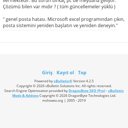
vermektedir. Bu sorun birkaç pc de meydana geliyor.
Çözümü bilen var mıdır ? ( tüm güncellemeler yüklü )
" genel posta hatası. Microsoft excel programından çıkın,
posta sistemini yeniden başlatın ve yeniden deneyin."
Giriş
Kayıt ol
Top
Powered by
vBulletin®
Version 4.2.5
Copyright © 2026 vBulletin Solutions Inc. All rights reserved.
Search Engine Optimisation provided by
DragonByte SEO (Pro)
-
vBulletin
Mods & Addons
Copyright © 2026 DragonByte Technologies Ltd.
mshowto.org | 2005 - 2019