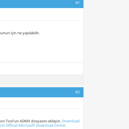
#1
nun için ne yapılabilir.
#2
ion Tool'un ADMX dosyasını ekleyin.
Download
rom Official Microsoft Download Center