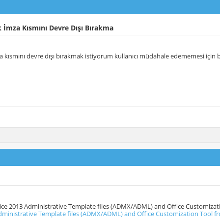
 İmza Kısmını Devre Dışı Bırakma
 kısmını devre dışı bırakmak istiyorum kullanıcı müdahale edememesi için bu
ice 2013 Administrative Template files (ADMX/ADML) and Office Customizat
dministrative Template files (ADMX/ADML) and Office Customization Tool f