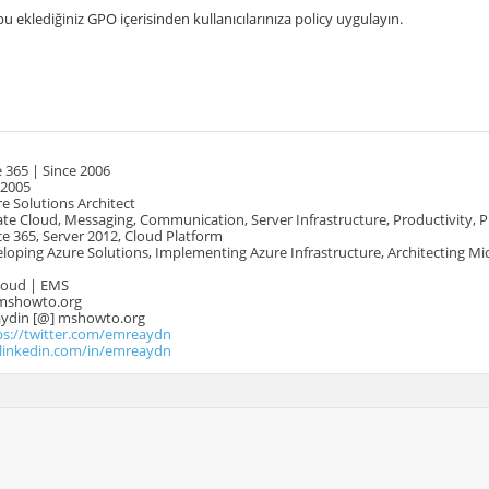
u eklediğiniz GPO içerisinden kullanıcılarınıza policy uygulayın.
 365 | Since 2006
 2005
e Solutions Architect
te Cloud, Messaging, Communication, Server Infrastructure, Productivity, 
e 365, Server 2012, Cloud Platform
oping Azure Solutions, Implementing Azure Infrastructure, Architecting Mi
Cloud | EMS
mshowto.org
.aydin [@] mshowto.org
ps://twitter.com/emreaydn
.linkedin.com/in/emreaydn