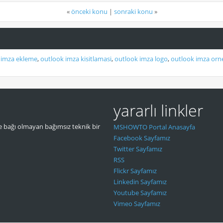
«
önceki konu
|
sonraki konu
»
 imza ekleme
,
outlook imza kisitlamasi
,
outlook imza logo
,
outlook imza orne
yararlı linkler
 bağı olmayan bağımsız teknik bir
MSHOWTO Portal Anasayfa
Facebook Sayfamız
Twitter Sayfamız
RSS
Flickr Sayfamız
Linkedin Sayfamız
Youtube Sayfamız
Vimeo Sayfamız