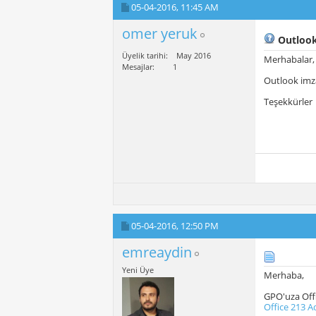
05-04-2016,
11:45 AM
omer yeruk
Outlook
Üyelik tarihi
May 2016
Merhabalar,
Mesajlar
1
Outlook imza
Teşekkürler
05-04-2016,
12:50 PM
emreaydin
Yeni Üye
Merhaba,
GPO'uza Off
Office 213 A