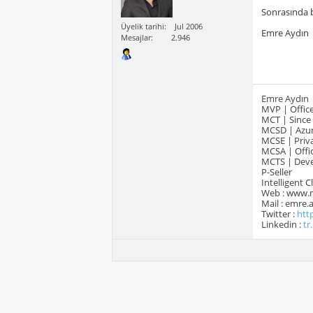
Sonrasında b
Üyelik tarihi
Jul 2006
Emre Aydın
Mesajlar
2.946
Emre Aydın
MVP | Office
MCT | Since
MCSD | Azur
MCSE | Priva
MCSA | Offic
MCTS | Devel
P-Seller
Intelligent 
Web : www.
Mail : emre
Twitter :
htt
Linkedin :
tr