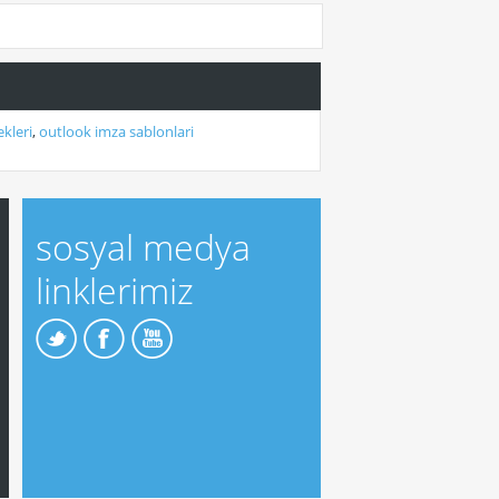
kleri
,
outlook imza sablonlari
sosyal medya
linklerimiz