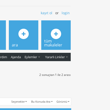
kayıt ol
or
login
tüm
ara
makaleler
ardım
Ajanda
Eylemler
Yararlı Linkler
2 sonuçtan 1 ile 2 arası
Seçenekler
Bu Konuda Ara
Görüntü