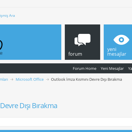
işmiş Ara
yeni
forum
mesajlar
Forum Home
Yeni Mesajlar
Y
mları
Microsoft Office
Outlook İmza Kısmını Devre Dışı Bırakma
 Devre Dışı Bırakma