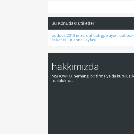
Bu Konudaki Etiketler
outlook 2013 imza
,
outlook gpo ayari
,
outlook
Etiket Bulutu Ana Sayfası
hakkımızda
MSHOWTO, herhangi bir firma ya da kuruluş ile
topluluktur.