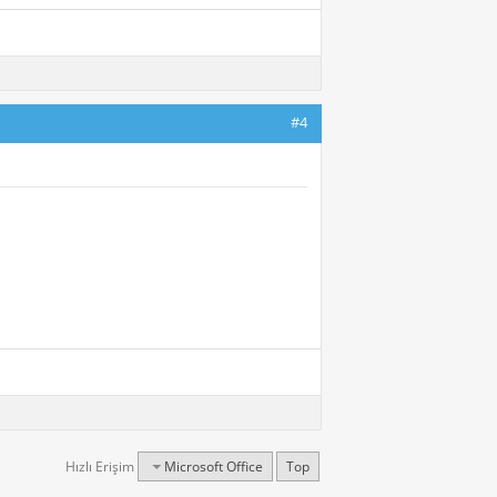
#4
Hızlı Erişim
Microsoft Office
Top