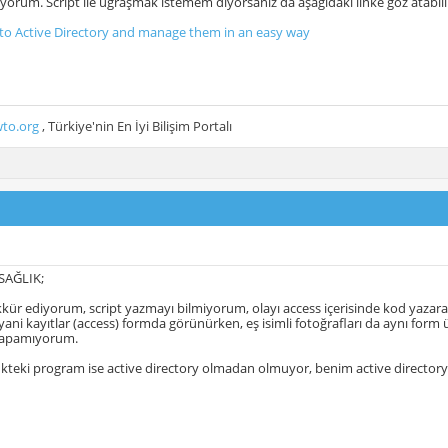
orum. Script ile uğraşmak istemem diyorsanız da aşağıdaki linke göz atabili
to Active Directory and manage them in an easy way
to.org
, Türkiye'nin En İyi Bilişim Portalı
 SAĞLIK;
ekkür ediyorum, script yazmayı bilmiyorum, olayı access içerisinde kod yazara
yani kayıtlar (access) formda görünürken, eş isimli fotoğrafları da aynı for
yapamıyorum.
inkteki program ise active directory olmadan olmuyor, benim active directory 