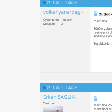
07-15-2014,
11:08 AM
volkanyanardag
Outlook
Üyelik tarihi
Jul 2014
merhaba.
Mesajlar
2
8000'e yakın
resimlerini 
sicillerle ay
Teşekkürler.
07-15-2014,
11:22 AM
Erkan SAGLIK
Yeni Üye
Merhaba Vo
Mantıksal bir