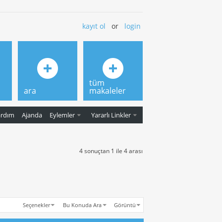
kayıt ol
or
login
tüm
ara
makaleler
ardım
Ajanda
Eylemler
Yararlı Linkler
4 sonuçtan 1 ile 4 arası
Seçenekler
Bu Konuda Ara
Görüntü