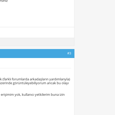
rsiniz
#3
k (farklı forumlarda arkadaşların yardımlarıyla)
m üzerinde görüntüleyebiliyorum ancak bu olayı
erişimim yok, kullanıcı yetkilerim buna izin