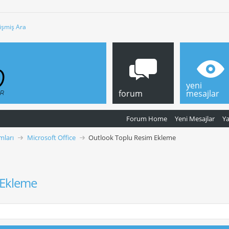
işmiş Ara
yeni
forum
mesajlar
Forum Home
Yeni Mesajlar
Y
mları
Microsoft Office
Outlook Toplu Resim Ekleme
 Ekleme