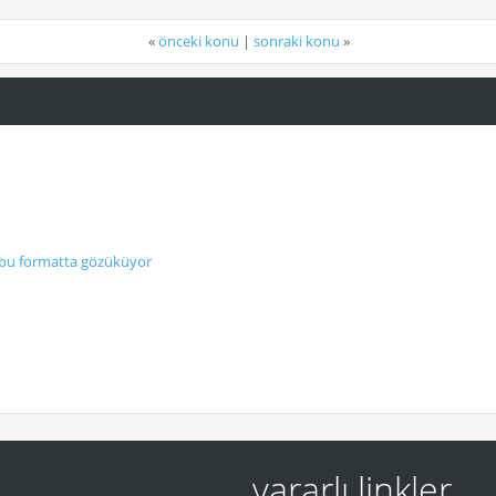
«
önceki konu
|
sonraki konu
»
 bu formatta gözüküyor
yararlı linkler