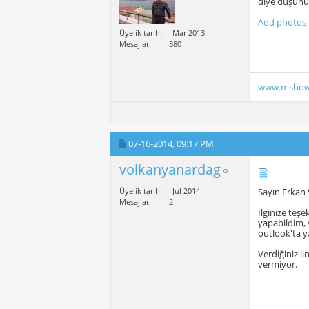
diye düşünüy
Add photos 
Üyelik tarihi
Mar 2013
Mesajlar
580
www.mshow
07-16-2014,
09:17 PM
volkanyanardag
Üyelik tarihi
Jul 2014
Sayın Erkan
Mesajlar
2
İlginize teş
yapabildim, 
outlook'ta 
Verdiğiniz l
vermiyor.