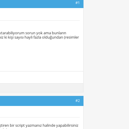
#1
'a aktarabiliyorum sorun yok ama bunların
 ki kişi sayısı hayli fazla olduğundan (resimler
#2
ştiren bir script yazmanız halinde yapabilirsiniz