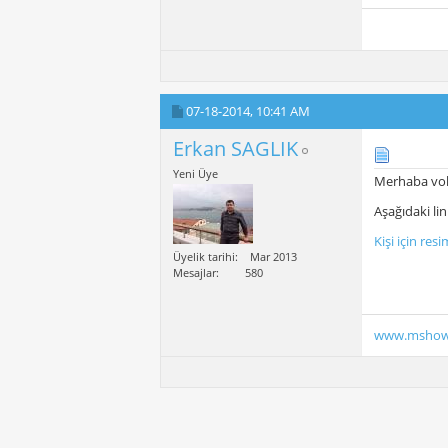
07-18-2014,
10:41 AM
Erkan SAGLIK
Yeni Üye
Merhaba vol
Aşağıdaki li
Kişi için re
Üyelik tarihi
Mar 2013
Mesajlar
580
www.mshow