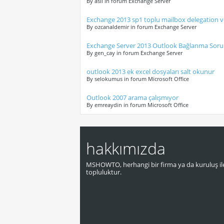
By aslı in forum Exchange Server
Exchange 2013 sp1 toplu mailbox delegation 
By ozcanaldemir in forum Exchange Server
Exchange Server 2013 Outlook Bağlanma Sor
By gen_cay in forum Exchange Server
outlook 2013 ek excel dosyaları salt okunur
By selokumus in forum Microsoft Office
Outlook 2007 arama çalışmıyor
By emreaydin in forum Microsoft Office
hakkımızda
MSHOWTO, herhangi bir firma ya da kuruluş ile
topluluktur.