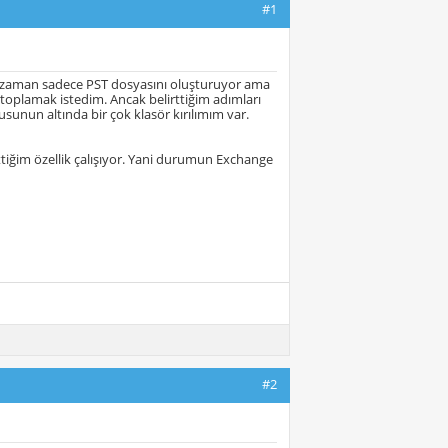
#1
i zaman sadece PST dosyasını oluşturuyor ama
nda toplamak istedim. Ancak belirttiğim adımları
unun altında bir çok klasör kırılımım var.
tiğim özellik çalışıyor. Yani durumun Exchange
#2