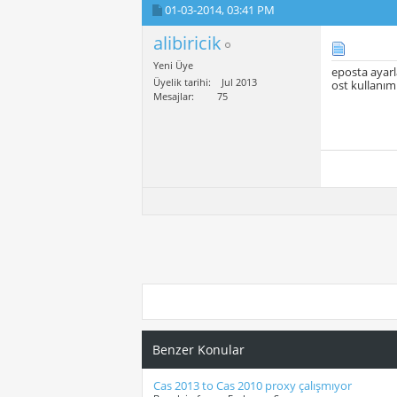
01-03-2014,
03:41 PM
alibiricik
Yeni Üye
eposta ayarl
Üyelik tarihi
Jul 2013
ost kullanım
Mesajlar
75
Benzer Konular
Cas 2013 to Cas 2010 proxy çalışmıyor