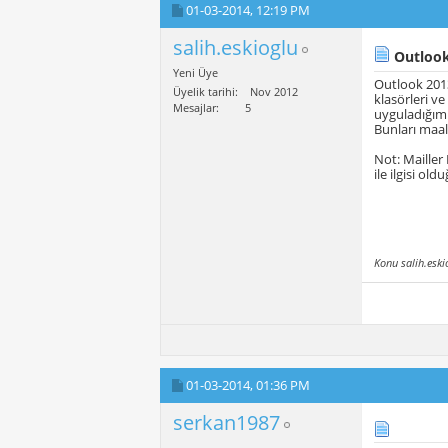
01-03-2014,
12:19 PM
salih.eskioglu
Outlook
Yeni Üye
Outlook 2013
Üyelik tarihi
Nov 2012
klasörleri ve
Mesajlar
5
uyguladığım 
Bunları maal
Not: Mailler
ile ilgisi o
Konu salih.esk
01-03-2014,
01:36 PM
serkan1987