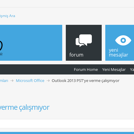
işmiş Ara
yeni
forum
mesajlar
Forum Home
Yeni Mesajlar
Y
mları
Microsoft Office
Outlook 2013 PST'ye verme çalışmıyor
verme çalışmıyor