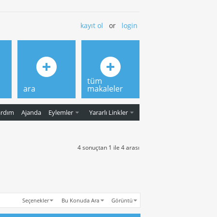
kayıt ol
or
login
tüm
ara
makaleler
ardım
Ajanda
Eylemler
Yararlı Linkler
4 sonuçtan 1 ile 4 arası
Seçenekler
Bu Konuda Ara
Görüntü