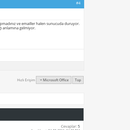
#4
yapmadınız ve emailler halen sunucuda duruyor.
ğı anlamına gelmiyor.
Hızlı Erişim
Microsoft Office
Top
Cevaplar:
5