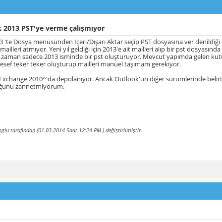
 2013 PST'ye verme çalışmıyor
 'te Dosya menüsünden İçeri/Dışarı Aktar seçip PST dosyasına ver denildiğ
 mailleri atmıyor. Yeni yıl geldiği için 2013'e ait mailleri alıp bir pst dosyası
zaman sadece 2013 isminde bir pst oluşturuyor. Mevcut yapımda gelen kutus
esef teker teker oluşturup mailleri manuel taşımam gerekiyor.
 Exchange 2010^'da depolanıyor. Ancak Outlook'un diğer sürümlerinde belirt
lduğunu zannetmiyorum.
ioglu tarafından (01-03-2014 Saat
12:24 PM
) değiştirilmiştir.