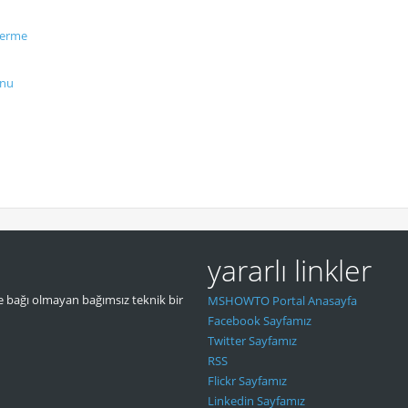
verme
unu
yararlı linkler
 bağı olmayan bağımsız teknik bir
MSHOWTO Portal Anasayfa
Facebook Sayfamız
Twitter Sayfamız
RSS
Flickr Sayfamız
Linkedin Sayfamız