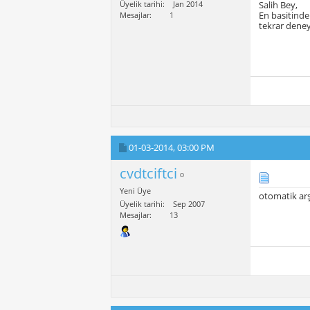
Üyelik tarihi
Jan 2014
Salih Bey,
En basitinde
Mesajlar
1
tekrar deney
01-03-2014,
03:00 PM
cvdtciftci
Yeni Üye
otomatik arşi
Üyelik tarihi
Sep 2007
Mesajlar
13