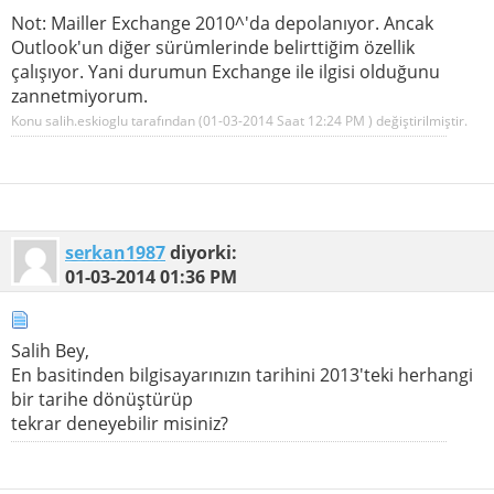
Not: Mailler Exchange 2010^'da depolanıyor. Ancak
Outlook'un diğer sürümlerinde belirttiğim özellik
çalışıyor. Yani durumun Exchange ile ilgisi olduğunu
zannetmiyorum.
Konu salih.eskioglu tarafından (01-03-2014 Saat
12:24 PM
) değiştirilmiştir.
serkan1987
diyorki:
01-03-2014
01:36 PM
Salih Bey,
En basitinden bilgisayarınızın tarihini 2013'teki herhangi
bir tarihe dönüştürüp
tekrar deneyebilir misiniz?