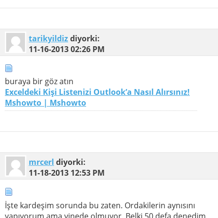
tarikyildiz
diyorki:
11-16-2013
02:26 PM
buraya bir göz atın
Exceldeki Kişi Listenizi Outlook’a Nasıl Alırsınız!
Mshowto | Mshowto
mrcerl
diyorki:
11-18-2013
12:53 PM
İşte kardeşim sorunda bu zaten. Ordakilerin aynısını
yapıyorum ama yinede olmuyor. Belki 50 defa denedim