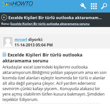
Excelde Kişileri Bir türlü outlooka aktaramama sorunu
Konu:
Excelde Kişileri Bir türlü outlooka aktaramama sorunu
mrcerl
diyorki:
11-14-2013
05:04 PM
Excelde Kişileri Bir türlü outlooka
aktaramama sorunu
Arkadaşlar excel üzerindeki kişilerimi outlooka
aktaramıyorum.Bildiğimiz yoldan yapıyorum ama en son
kısımda özel alanları eşleştir kısmında bir türlü o alanlar
alt alta değil yanyana çıkıyor. Acil yardım ederseniz
sevinirim çünkü kafayı yiycem.. Konuyuda alakasız bir
yere açmış olabilirim lütfen kusura bakmayın..Şimdiden
teşekkür Ediyorum.