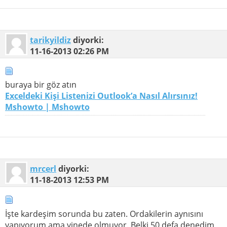
tarikyildiz
diyorki:
11-16-2013
02:26 PM
buraya bir göz atın
Exceldeki Kişi Listenizi Outlook’a Nasıl Alırsınız!
Mshowto | Mshowto
mrcerl
diyorki:
11-18-2013
12:53 PM
İşte kardeşim sorunda bu zaten. Ordakilerin aynısını
yapıyorum ama yinede olmuyor. Belki 50 defa denedim