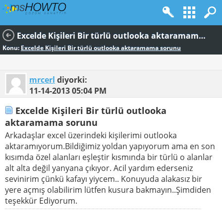
Excelde Kişileri Bir türlü outlooka aktaramama sorunu
Konu:
Excelde Kişileri Bir türlü outlooka aktaramama sorunu
mrcerl
diyorki:
11-14-2013
05:04 PM
Excelde Kişileri Bir türlü outlooka
aktaramama sorunu
Arkadaşlar excel üzerindeki kişilerimi outlooka
aktaramıyorum.Bildiğimiz yoldan yapıyorum ama en son
kısımda özel alanları eşleştir kısmında bir türlü o alanlar
alt alta değil yanyana çıkıyor. Acil yardım ederseniz
sevinirim çünkü kafayı yiycem.. Konuyuda alakasız bir
yere açmış olabilirim lütfen kusura bakmayın..Şimdiden
teşekkür Ediyorum.