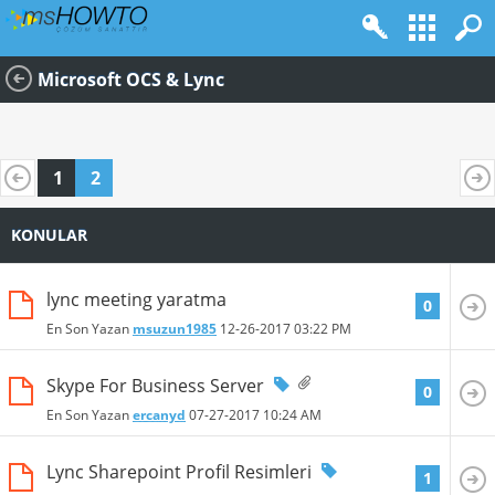
Microsoft OCS & Lync
1
2
KONULAR
lync meeting yaratma
0
En Son Yazan
msuzun1985
12-26-2017
03:22 PM
Skype For Business Server
0
En Son Yazan
ercanyd
07-27-2017
10:24 AM
Lync Sharepoint Profil Resimleri
1