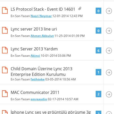
LS Protocol Stack - Event ID 14601
0
En Son Yazan
Nasri Neymar
12-01-2014
12:43 PM
Lync server 2013 line uri
0
En Son Yazan
Ahmet Akbulut
11-25-2014
01:39 PM
Lync Server 2013 Yardım
6
En Son Yazan
Akinci
10-01-2014
03:06 PM
Child Domain Üzerine Lync 2013
1
Enterprise Edition Kurulumu
En Son Yazan
fatihteke
03-05-2014
10:56 AM
MAC Communicator 2011
2
En Son Yazan
emreaydin
02-17-2014
10:57 AM
İphone Lync ses ve gröüntülü görüşme 3g
2