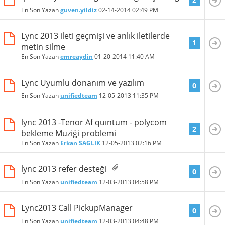
En Son Yazan
guven.yildiz
02-14-2014
02:49 PM
Lync 2013 ileti geçmişi ve anlık iletilerde
1
metin silme
En Son Yazan
emreaydin
01-20-2014
11:40 AM
Lync Uyumlu donanım ve yazılım
0
En Son Yazan
unifiedteam
12-05-2013
11:35 PM
lync 2013 -Tenor Af quıntum - polycom
2
bekleme Muziği problemi
En Son Yazan
Erkan SAGLIK
12-05-2013
02:16 PM
lync 2013 refer desteği
0
En Son Yazan
unifiedteam
12-03-2013
04:58 PM
Lync2013 Call PickupManager
0
En Son Yazan
unifiedteam
12-03-2013
04:48 PM