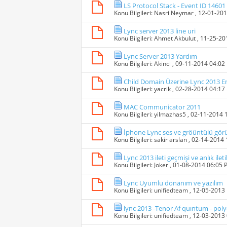
LS Protocol Stack - Event ID 14601
Konu Bilgileri:
Nasri Neymar
, 12-01-20
Lync server 2013 line uri
Konu Bilgileri:
Ahmet Akbulut
, 11-25-2
Lync Server 2013 Yardım
Konu Bilgileri:
Akinci
, 09-11-2014 04:02
Child Domain Üzerine Lync 2013 E
Konu Bilgileri:
yacrik
, 02-28-2014 04:17
MAC Communicator 2011
Konu Bilgileri:
yilmazhas5
, 02-11-2014 
İphone Lync ses ve gröüntülü gö
Konu Bilgileri:
sakir arslan
, 02-14-2014
Lync 2013 ileti geçmişi ve anlık ile
Konu Bilgileri:
Joker
, 01-08-2014 06:05
Lync Uyumlu donanım ve yazılım
Konu Bilgileri:
unifiedteam
, 12-05-2013
lync 2013 -Tenor Af quıntum - po
Konu Bilgileri:
unifiedteam
, 12-03-2013