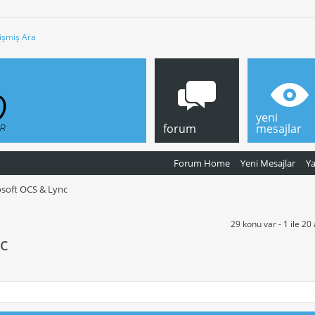
işmiş Ara
yeni
forum
mesajlar
Forum Home
Yeni Mesajlar
Y
soft OCS & Lync
29 konu var - 1 ile 20
c