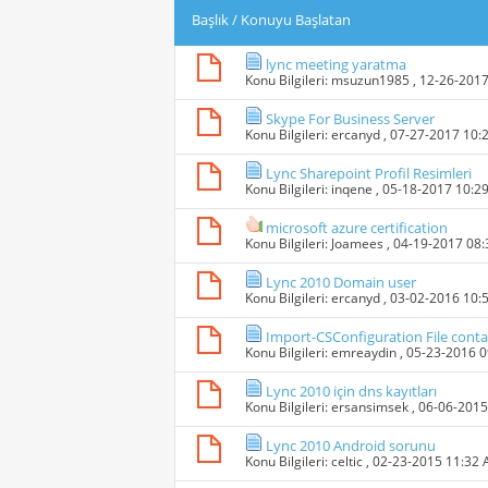
Başlık
/
Konuyu Başlatan
lync meeting yaratma
Konu Bilgileri:
msuzun1985
, 12-26-201
Skype For Business Server
Konu Bilgileri:
ercanyd
, 07-27-2017 10:
Lync Sharepoint Profil Resimleri
Konu Bilgileri:
inqene
, 05-18-2017 10:2
microsoft azure certification
Konu Bilgileri:
Joamees
, 04-19-2017 08
Lync 2010 Domain user
Konu Bilgileri:
ercanyd
, 03-02-2016 10:
Import-CSConfiguration File cont
Konu Bilgileri:
emreaydin
, 05-23-2016 
Lync 2010 için dns kayıtları
Konu Bilgileri:
ersansimsek
, 06-06-201
Lync 2010 Android sorunu
Konu Bilgileri:
celtic
, 02-23-2015 11:32