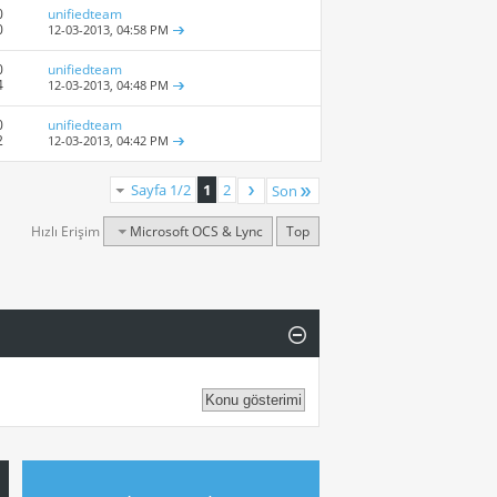
0
unifiedteam
0
12-03-2013,
04:58 PM
0
unifiedteam
4
12-03-2013,
04:48 PM
0
unifiedteam
2
12-03-2013,
04:42 PM
Sayfa 1/2
1
2
Son
Hızlı Erişim
Microsoft OCS & Lync
Top