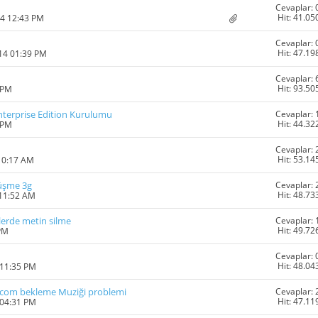
Cevaplar: 
Hit: 41.05
14 12:43 PM
Cevaplar: 
Hit: 47.19
014 01:39 PM
Cevaplar: 
Hit: 93.50
 PM
Cevaplar: 
nterprise Edition Kurulumu
Hit: 44.32
 PM
Cevaplar: 
Hit: 53.14
10:17 AM
Cevaplar: 
rüşme 3g
Hit: 48.73
 11:52 AM
Cevaplar: 
tilerde metin silme
Hit: 49.72
 PM
Cevaplar: 
Hit: 48.04
 11:35 PM
Cevaplar: 
lycom bekleme Muziği problemi
Hit: 47.11
 04:31 PM