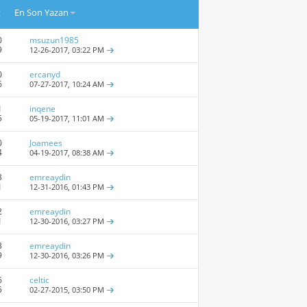
t
En Son Yazan
0
msuzun1985
9
12-26-2017,
03:22 PM
0
ercanyd
6
07-27-2017,
10:24 AM
1
inqene
5
05-19-2017,
11:01 AM
0
Joamees
4
04-19-2017,
08:38 AM
3
emreaydin
1
12-31-2016,
01:43 PM
2
emreaydin
1
12-30-2016,
03:27 PM
3
emreaydin
9
12-30-2016,
03:26 PM
6
celtic
5
02-27-2015,
03:50 PM