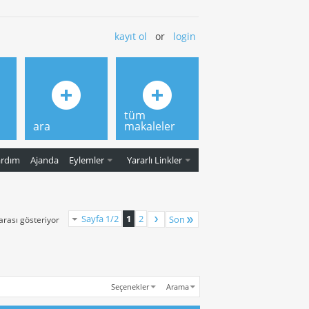
kayıt ol
or
login
tüm
ara
makaleler
ardım
Ajanda
Eylemler
Yararlı Linkler
Sayfa 1/2
1
2
Son
 arası gösteriyor
Seçenekler
Arama