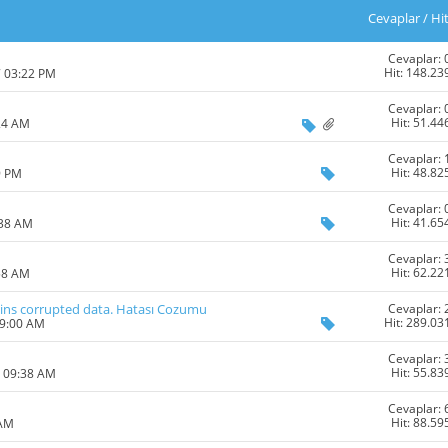
Cevaplar
/
Hi
Cevaplar: 
Hit: 148.23
7 03:22 PM
Cevaplar: 
Hit: 51.44
24 AM
Cevaplar: 
Hit: 48.82
9 PM
Cevaplar: 
Hit: 41.65
:38 AM
Cevaplar: 
Hit: 62.22
58 AM
Cevaplar: 
ains corrupted data. Hatası Cozumu
Hit: 289.03
09:00 AM
Cevaplar: 
Hit: 55.83
5 09:38 AM
Cevaplar: 
Hit: 88.59
 AM