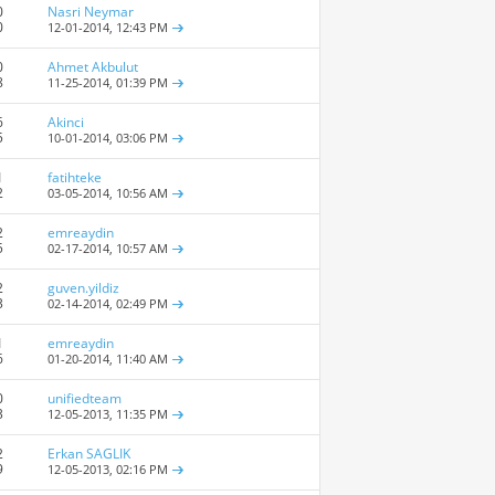
0
Nasri Neymar
0
12-01-2014,
12:43 PM
0
Ahmet Akbulut
8
11-25-2014,
01:39 PM
6
Akinci
5
10-01-2014,
03:06 PM
1
fatihteke
2
03-05-2014,
10:56 AM
2
emreaydin
5
02-17-2014,
10:57 AM
2
guven.yildiz
3
02-14-2014,
02:49 PM
1
emreaydin
6
01-20-2014,
11:40 AM
0
unifiedteam
3
12-05-2013,
11:35 PM
2
Erkan SAGLIK
9
12-05-2013,
02:16 PM