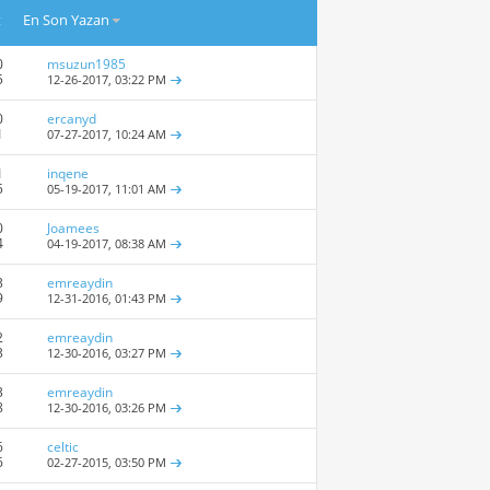
t
En Son Yazan
0
msuzun1985
5
12-26-2017,
03:22 PM
0
ercanyd
1
07-27-2017,
10:24 AM
1
inqene
5
05-19-2017,
11:01 AM
0
Joamees
4
04-19-2017,
08:38 AM
3
emreaydin
9
12-31-2016,
01:43 PM
2
emreaydin
3
12-30-2016,
03:27 PM
3
emreaydin
8
12-30-2016,
03:26 PM
6
celtic
6
02-27-2015,
03:50 PM