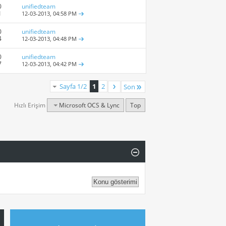
0
unifiedteam
1
12-03-2013,
04:58 PM
0
unifiedteam
4
12-03-2013,
04:48 PM
0
unifiedteam
7
12-03-2013,
04:42 PM
Sayfa 1/2
1
2
Son
Hızlı Erişim
Microsoft OCS & Lync
Top