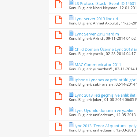
LS Protocol Stack - Event ID 14601
Konu Bilgileri:
Nasri Neymar
, 12-01-20
Lync server 2013 line uri
Konu Bilgileri:
Ahmet Akbulut
, 11-25-2
Lync Server 2013 Yardım
Konu Bilgileri:
Akinci
, 09-11-2014 04:02
Child Domain Üzerine Lync 2013 E
Konu Bilgileri:
yacrik
, 02-28-2014 04:17
MAC Communicator 2011
Konu Bilgileri:
yilmazhas5
, 02-11-2014 
İphone Lync ses ve gröüntülü gö
Konu Bilgileri:
sakir arslan
, 02-14-2014
Lync 2013 ileti geçmişi ve anlık ile
Konu Bilgileri:
Joker
, 01-08-2014 06:05
Lync Uyumlu donanım ve yazılım
Konu Bilgileri:
unifiedteam
, 12-05-2013
lync 2013 -Tenor Af quıntum - po
Konu Bilgileri:
unifiedteam
, 12-03-2013