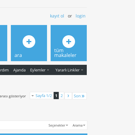
kayıt ol
or
login
tüm
ara
makaleler
ardım
Ajanda
Eylemler
Yararlı Linkler
Sayfa 1/2
1
2
Son
 arası gösteriyor
Seçenekler
Arama