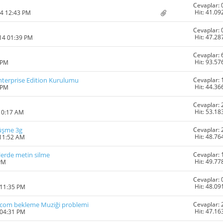
Cevaplar: 
Hit: 41.09
14 12:43 PM
Cevaplar: 
Hit: 47.28
014 01:39 PM
Cevaplar: 
Hit: 93.57
 PM
Cevaplar: 
nterprise Edition Kurulumu
Hit: 44.36
 PM
Cevaplar: 
Hit: 53.18
10:17 AM
Cevaplar: 
rüşme 3g
Hit: 48.76
 11:52 AM
Cevaplar: 
tilerde metin silme
Hit: 49.77
 PM
Cevaplar: 
Hit: 48.09
 11:35 PM
Cevaplar: 
lycom bekleme Muziği problemi
Hit: 47.16
 04:31 PM