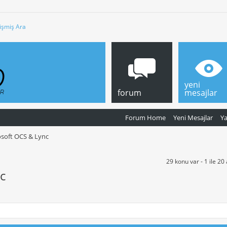
işmiş Ara
yeni
forum
mesajlar
Forum Home
Yeni Mesajlar
Y
soft OCS & Lync
29 konu var - 1 ile 20
c