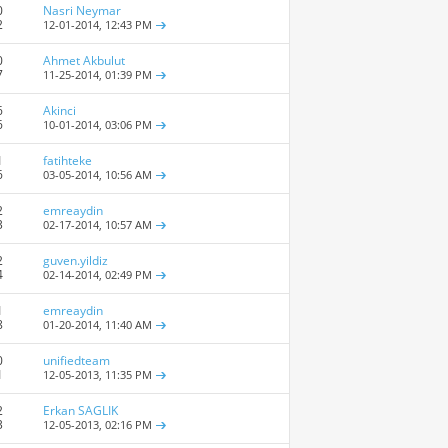
0
Nasri Neymar
2
12-01-2014,
12:43 PM
0
Ahmet Akbulut
7
11-25-2014,
01:39 PM
6
Akinci
6
10-01-2014,
03:06 PM
1
fatihteke
6
03-05-2014,
10:56 AM
2
emreaydin
3
02-17-2014,
10:57 AM
2
guven.yildiz
4
02-14-2014,
02:49 PM
1
emreaydin
8
01-20-2014,
11:40 AM
0
unifiedteam
1
12-05-2013,
11:35 PM
2
Erkan SAGLIK
3
12-05-2013,
02:16 PM