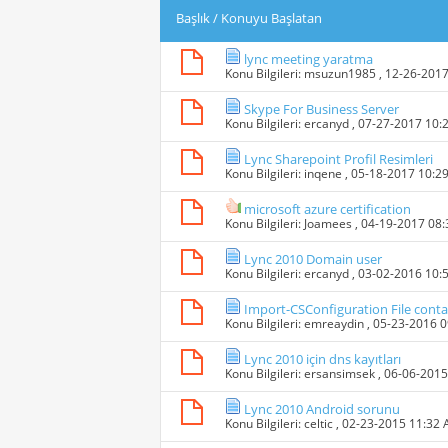
Başlık
/
Konuyu Başlatan
lync meeting yaratma
Konu Bilgileri:
msuzun1985
, 12-26-201
Skype For Business Server
Konu Bilgileri:
ercanyd
, 07-27-2017 10:
Lync Sharepoint Profil Resimleri
Konu Bilgileri:
inqene
, 05-18-2017 10:2
microsoft azure certification
Konu Bilgileri:
Joamees
, 04-19-2017 08
Lync 2010 Domain user
Konu Bilgileri:
ercanyd
, 03-02-2016 10:
Import-CSConfiguration File cont
Konu Bilgileri:
emreaydin
, 05-23-2016 
Lync 2010 için dns kayıtları
Konu Bilgileri:
ersansimsek
, 06-06-201
Lync 2010 Android sorunu
Konu Bilgileri:
celtic
, 02-23-2015 11:32