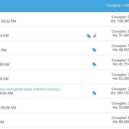
Cevaplar
/
Hi
Cevaplar: 
Hit: 148.38
7 03:22 PM
Cevaplar: 
Hit: 51.49
24 AM
Cevaplar: 
Hit: 48.85
9 PM
Cevaplar: 
Hit: 41.71
:38 AM
Cevaplar: 
Hit: 62.26
58 AM
Cevaplar: 
ains corrupted data. Hatası Cozumu
Hit: 289.10
09:00 AM
Cevaplar: 
Hit: 55.88
5 09:38 AM
Cevaplar: 
Hit: 88.68
 AM