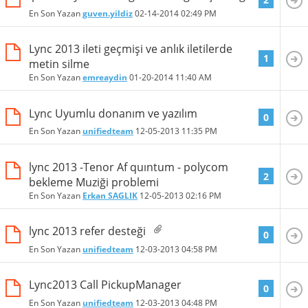
En Son Yazan
guven.yildiz
02-14-2014
02:49 PM
Lync 2013 ileti geçmişi ve anlık iletilerde
1
metin silme
En Son Yazan
emreaydin
01-20-2014
11:40 AM
Lync Uyumlu donanım ve yazılım
0
En Son Yazan
unifiedteam
12-05-2013
11:35 PM
lync 2013 -Tenor Af quıntum - polycom
2
bekleme Muziği problemi
En Son Yazan
Erkan SAGLIK
12-05-2013
02:16 PM
lync 2013 refer desteği
0
En Son Yazan
unifiedteam
12-03-2013
04:58 PM
Lync2013 Call PickupManager
0
En Son Yazan
unifiedteam
12-03-2013
04:48 PM