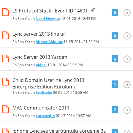
LS Protocol Stack - Event ID 14601
0
En Son Yazan
Nasri Neymar
12-01-2014
12:43 PM
Lync server 2013 line uri
0
En Son Yazan
Ahmet Akbulut
11-25-2014
01:39 PM
Lync Server 2013 Yardım
6
En Son Yazan
Akinci
10-01-2014
03:06 PM
Child Domain Üzerine Lync 2013
1
Enterprise Edition Kurulumu
En Son Yazan
fatihteke
03-05-2014
10:56 AM
MAC Communicator 2011
2
En Son Yazan
emreaydin
02-17-2014
10:57 AM
İphone Lync ses ve gröüntülü görüşme 3g
2