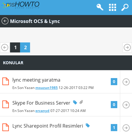
Microsoft OCS & Lync
1
2
KONULAR
lync meeting yaratma
0
En Son Yazan
msuzun1985
12-26-2017
03:22 PM
Skype For Business Server
0
En Son Yazan
ercanyd
07-27-2017
10:24 AM
Lync Sharepoint Profil Resimleri
1