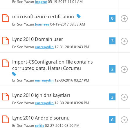
En Son Yazan
inqene
05-19-2017
11:01 AM
microsoft azure certification
0
En Son Yazan
Joamees
04-19-2017
08:38 AM
Lync 2010 Domain user
3
En Son Yazan
emreaydin
12-31-2016
01:43 PM
Import-CSConfiguration File contains
corrupted data. Hatası Cozumu
2
En Son Yazan
emreaydin
12-30-2016
03:27 PM
Lync 2010 için dns kayıtları
3
En Son Yazan
emreaydin
12-30-2016
03:26 PM
Lync 2010 Android sorunu
6
En Son Yazan
celtic
02-27-2015
03:50 PM