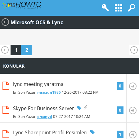
Microsoft OCS & Lync
1
2
KONULAR
lync meeting yaratma
0
En Son Yazan
msuzun1985
12-26-2017
03:22 PM
Skype For Business Server
0
En Son Yazan
ercanyd
07-27-2017
10:24 AM
Lync Sharepoint Profil Resimleri
1