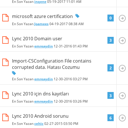
En Son Yazan
inqene
05-19-2017
11:01 AM
microsoft azure certification
0
En Son Yazan
Joamees
04-19-2017
08:38 AM
Lync 2010 Domain user
3
En Son Yazan
emreaydin
12-31-2016
01:43 PM
Import-CSConfiguration File contains
corrupted data. Hatası Cozumu
2
En Son Yazan
emreaydin
12-30-2016
03:27 PM
Lync 2010 için dns kayıtları
3
En Son Yazan
emreaydin
12-30-2016
03:26 PM
Lync 2010 Android sorunu
6
En Son Yazan
celtic
02-27-2015
03:50 PM