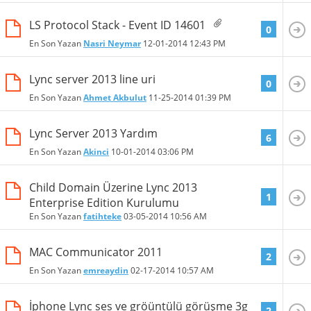
LS Protocol Stack - Event ID 14601
0
En Son Yazan
Nasri Neymar
12-01-2014
12:43 PM
Lync server 2013 line uri
0
En Son Yazan
Ahmet Akbulut
11-25-2014
01:39 PM
Lync Server 2013 Yardım
6
En Son Yazan
Akinci
10-01-2014
03:06 PM
Child Domain Üzerine Lync 2013
1
Enterprise Edition Kurulumu
En Son Yazan
fatihteke
03-05-2014
10:56 AM
MAC Communicator 2011
2
En Son Yazan
emreaydin
02-17-2014
10:57 AM
İphone Lync ses ve gröüntülü görüşme 3g
2