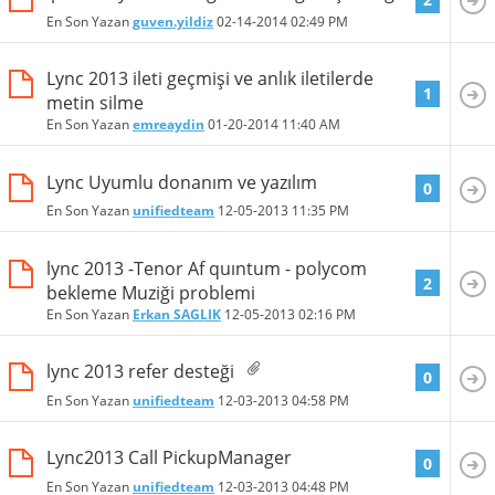
En Son Yazan
guven.yildiz
02-14-2014
02:49 PM
Lync 2013 ileti geçmişi ve anlık iletilerde
1
metin silme
En Son Yazan
emreaydin
01-20-2014
11:40 AM
Lync Uyumlu donanım ve yazılım
0
En Son Yazan
unifiedteam
12-05-2013
11:35 PM
lync 2013 -Tenor Af quıntum - polycom
2
bekleme Muziği problemi
En Son Yazan
Erkan SAGLIK
12-05-2013
02:16 PM
lync 2013 refer desteği
0
En Son Yazan
unifiedteam
12-03-2013
04:58 PM
Lync2013 Call PickupManager
0
En Son Yazan
unifiedteam
12-03-2013
04:48 PM