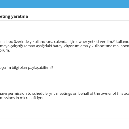
eting yaratma
 mailbox üzerinde y kullanıcısına calendar için owner yetkisi verdim.Y kullanıcı
maya çalıştığı zaman aşağıdaki hatayı alıyorum ama y kullanıcısına mailbo
yorum.
eçerim bilgi olan paylaşabilirmi?
ave permission to schedule lync meetings on behalf of the owner of this ac
missions in microsoft lync