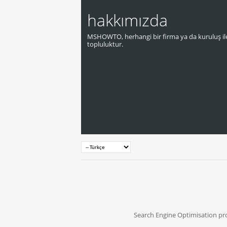
hakkımızda
MSHOWTO, herhangi bir firma ya da kuruluş ile
topluluktur.
Search Engine Optimisation p