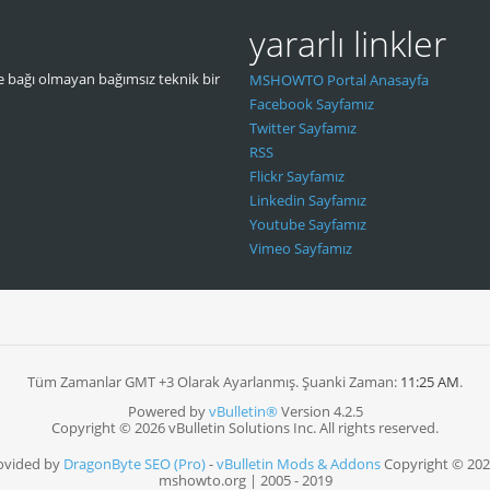
yararlı linkler
 bağı olmayan bağımsız teknik bir
MSHOWTO Portal Anasayfa
Facebook Sayfamız
Twitter Sayfamız
RSS
Flickr Sayfamız
Linkedin Sayfamız
Youtube Sayfamız
Vimeo Sayfamız
Tüm Zamanlar GMT +3 Olarak Ayarlanmış. Şuanki Zaman:
11:25 AM
.
Powered by
vBulletin®
Version 4.2.5
Copyright © 2026 vBulletin Solutions Inc. All rights reserved.
rovided by
DragonByte SEO (Pro)
-
vBulletin Mods & Addons
Copyright © 202
mshowto.org | 2005 - 2019