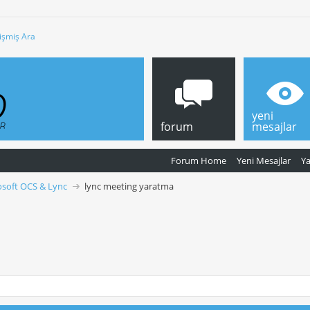
işmiş Ara
yeni
forum
mesajlar
Forum Home
Yeni Mesajlar
Y
osoft OCS & Lync
lync meeting yaratma