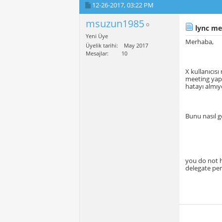
12-26-2017,
03:22 PM
msuzun1985
lync me
Yeni Üye
Merhaba,
Üyelik tarihi
May 2017
Mesajlar
10
X kullanıcısı
meeting yap
hatayı almı
Bunu nasıl g
you do not h
delegate per