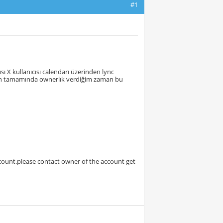
#1
sı X kullanıcısı calendarı üzerinden lync
xın tamamında ownerlık verdiğim zaman bu
count.please contact owner of the account get