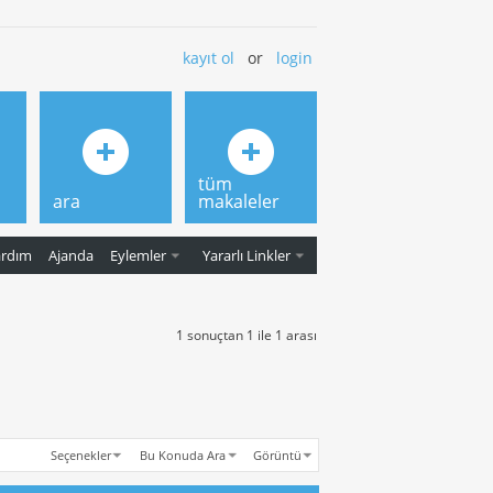
kayıt ol
or
login
tüm
ara
makaleler
ardım
Ajanda
Eylemler
Yararlı Linkler
1 sonuçtan 1 ile 1 arası
Seçenekler
Bu Konuda Ara
Görüntü