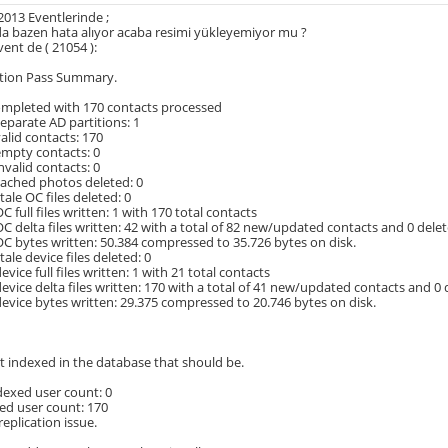
2013 Eventlerinde ;
a bazen hata alıyor acaba resimi yükleyemiyor mu ?
vent de ( 21054 ):
tion Pass Summary.
ompleted with 170 contacts processed
parate AD partitions: 1
lid contacts: 170
mpty contacts: 0
valid contacts: 0
ached photos deleted: 0
ale OC files deleted: 0
 full files written: 1 with 170 total contacts
 delta files written: 42 with a total of 82 new/updated contacts and 0 delet
 bytes written: 50.384 compressed to 35.726 bytes on disk.
ale device files deleted: 0
ice full files written: 1 with 21 total contacts
vice delta files written: 170 with a total of 41 new/updated contacts and 0 
vice bytes written: 29.375 compressed to 20.746 bytes on disk.
t indexed in the database that should be.
dexed user count: 0
ed user count: 170
replication issue.