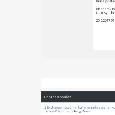
Run Update-
Bir sonrakin
Next synchro
20.5.2017 01
Benzer Konular
2 Exchange hesabının kullanımında yaşanan çok
By FeVeR in forum Exchange Server