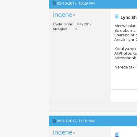
05-18-2017,
10:29 PM
inqene
Lync Sha
Üyelik tarihi
May 2017
Merhabalar,
Mesajlar
2
Bu döküman
Sharepoint d
Ancak Lync 2
Kural yazıp 
AllPhotos k
Adressbook 
Nerede takı
05-19-2017,
11:01 AM
inqene