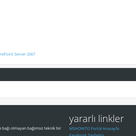
rePoint Server 2007
yararlı linkler
 bağı olmayan bağımsız teknik bir
MSHOWTO Portal Anasayfa
Facebook Sayfamız