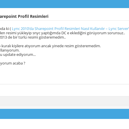
repoint Profil Resimleri
da ki (
Lync 2010’da Sharepoint Profil Resimleri Nasıl Kullanılır – Lync Serve
en resimi yükleyip snyc yaptığımda DC e eklediğini görüyorum sorunsuz..
013 de bir türlü resimi gösteremedim..
o kuralı kişilere atıyorum ancak yinede resim gösteremedim.
ullanıyorum.
u update ediyorum...
lıyorum acaba ?