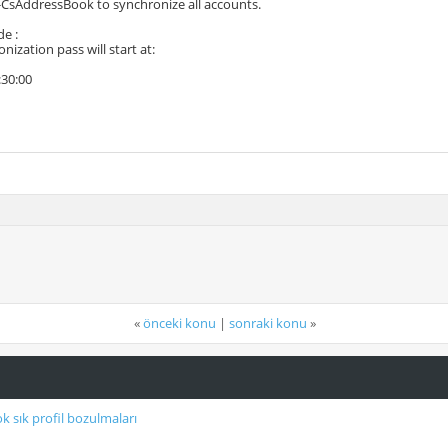
CsAddressBook to synchronize all accounts.
de :
nization pass will start at:
:30:00
«
önceki konu
|
sonraki konu
»
 sık profil bozulmaları