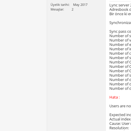
Üyelik tarihi
May 2017
Lync server 
Adresbook d
Mesajlar
2
Bir önce ki e
Synchroniza
Sync pass c
Number of se
Number of va
Number of e
Number of in
Number of c
Number of st
Number of OC
Number of OC
Number of OC
Number of st
Number of dev
Number of de
Number of de
Hata :
Users are no
Expected in
Actual index
Cause: User 
Resolution: