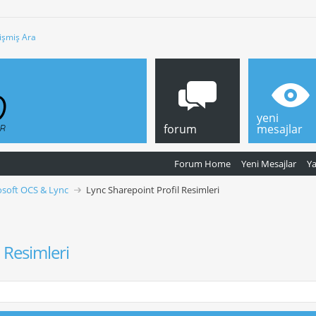
işmiş Ara
yeni
forum
mesajlar
Forum Home
Yeni Mesajlar
Y
osoft OCS & Lync
Lync Sharepoint Profil Resimleri
 Resimleri