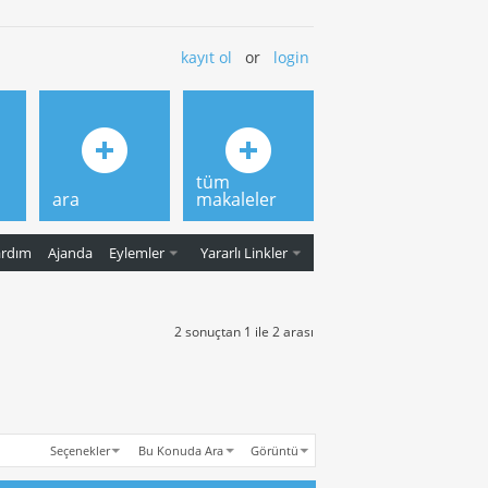
kayıt ol
or
login
tüm
ara
makaleler
ardım
Ajanda
Eylemler
Yararlı Linkler
2 sonuçtan 1 ile 2 arası
Seçenekler
Bu Konuda Ara
Görüntü