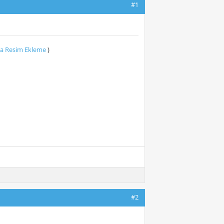
#1
r’a Resim Ekleme
)
#2