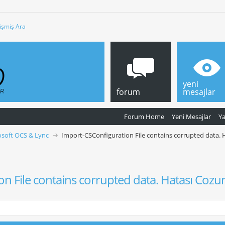
işmiş Ara
yeni
forum
mesajlar
Forum Home
Yeni Mesajlar
Y
osoft OCS & Lync
Import-CSConfiguration File contains corrupted data.
n File contains corrupted data. Hatası Coz