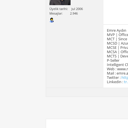
Üyelik tarihi
Jul 2006
Mesajlar
2.946
Emre Aydın
MVP | Office
MCT | Since
MCSD | Azur
MCSE | Priva
MCSA | Offic
MCTS | Devel
P-Seller
Intelligent 
Web : www.
Mail : emre
Twitter :
htt
Linkedin :
tr