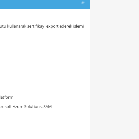
#1
tu kullanarak sertifikayı export ederek islemi
Platform
crosoft Azure Solutions, SAM