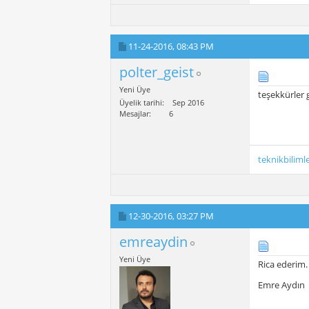
11-24-2016,
08:43 PM
polter_geist
Yeni Üye
teşekkürler 
Üyelik tarihi
Sep 2016
Mesajlar
6
teknikbiliml
12-30-2016,
03:27 PM
emreaydin
Yeni Üye
Rica ederim.
Emre Aydın