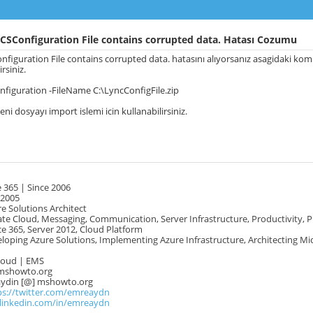
CSConfiguration File contains corrupted data. Hatası Cozumu
figuration File contains corrupted data. hatasını alıyorsanız asagidaki komu
rsiniz.
figuration -FileName C:\LyncConfigFile.zip
yeni dosyayı import islemi icin kullanabilirsiniz.
 365 | Since 2006
 2005
e Solutions Architect
te Cloud, Messaging, Communication, Server Infrastructure, Productivity, 
e 365, Server 2012, Cloud Platform
oping Azure Solutions, Implementing Azure Infrastructure, Architecting Mi
Cloud | EMS
mshowto.org
.aydin [@] mshowto.org
ps://twitter.com/emreaydn
.linkedin.com/in/emreaydn