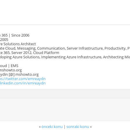
 365 | Since 2006
 2005
e Solutions Architect
te Cloud, Messaging, Communication, Server Infrastructure, Productivity, 
e 365, Server 2012, Cloud Platform
oping Azure Solutions, Implementing Azure Infrastructure, Architecting Mi
Cloud | EMS
mshowto.org
.aydin [@] mshowto.org
ps://twitter.com/emreaydn
.linkedin.com/in/emreaydn
«
önceki konu
|
sonraki konu
»