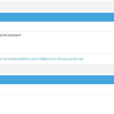
güzel paylaşım
er.net
eniyitariflerim.com
7788bo.com
filmoyunindir.net