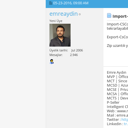
05-23-2016,
09:00 AM
emreaydin
Import-
Yeni Üye
Import-CSCon
tekrarlayabili
Export-CsCon
Zip uzantılı 
Üyelik tarihi
Jul 2006
Mesajlar
2.946
Emre Aydın
MVP | Office
MCT | Since
MCSD | Azur
MCSE | Priva
MCSA | Offic
MCTS | Devel
P-Seller
Intelligent 
Web : www.
Mail : emre
Twitter :
htt
Linkedin :
tr