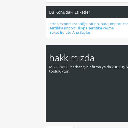
Bu Konudaki Etiketler
error
,
export-csconfiguration
,
hata
,
ımport-csc
sertifika import
,
skype sertifika verme
Etiket Bulutu Ana Sayfası
hakkımızda
MSHOWTO, herhangi bir firma ya da kuruluş ile
topluluktur.