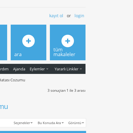
kayıt ol
or
login
tüm
ara
makaleler
ardım
Ajanda
Eylemler
Yararlı Linkler
 Hatası Cozumu
3 sonuçtan 1 ile 3 arası
umu
Seçenekler
Bu Konuda Ara
Görüntü