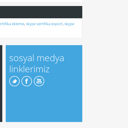
rtifika ekleme
,
skype sertifika export
,
skype
sosyal medya
linklerimiz