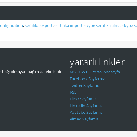
onfiguration
,
sertifika export
,
sertifika import
,
skype sertifika alma
,
skype se
yararlı linkler
 bağı olmayan bağımsız teknik bir
MSHOWTO Portal Anasayfa
Facebook Sayfamız
Twitter Sayfamız
RSS
Flickr Sayfamız
Linkedin Sayfamız
Youtube Sayfamız
Vimeo Sayfamız