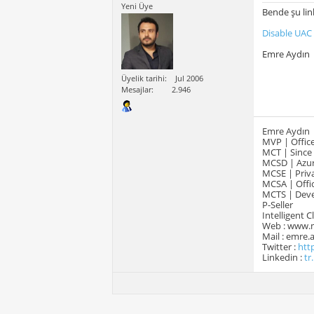
Yeni Üye
Bende şu li
Disable UAC
Emre Aydın
Üyelik tarihi
Jul 2006
Mesajlar
2.946
Emre Aydın
MVP | Office
MCT | Since
MCSD | Azur
MCSE | Priva
MCSA | Offic
MCTS | Devel
P-Seller
Intelligent 
Web : www.
Mail : emre
Twitter :
htt
Linkedin :
tr