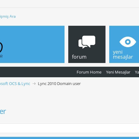
işmiş Ara
yeni
forum
mesajlar
Forum Home
Yeni Mesajlar
Y
osoft OCS & Lync
Lync 2010 Domain user
er