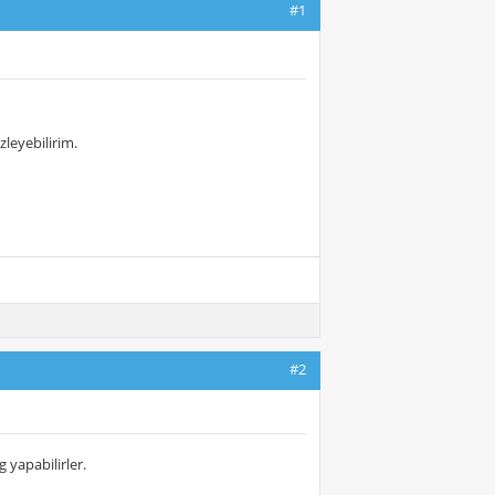
#1
zleyebilirim.
#2
 yapabilirler.