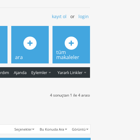
kayıt ol
or
login
tüm
ara
makaleler
ardım
Ajanda
Eylemler
Yararlı Linkler
4 sonuçtan 1 ile 4 arası
Seçenekler
Bu Konuda Ara
Görüntü