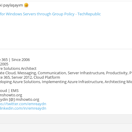
nki paylaşayım
 for Windows Servers through Group Policy - TechRepublic
 365 | Since 2006
 2005
e Solutions Architect
te Cloud, Messaging, Communication, Server Infrastructure, Productivity, 
e 365, Server 2012, Cloud Platform
oping Azure Solutions, Implementing Azure Infrastructure, Architecting Mi
Cloud | EMS
mshowto.org
.aydin [@] mshowto.org
ps://twitter.com/emreaydn
.linkedin.com/in/emreaydn