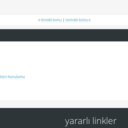
«
önceki konu
|
sonraki konu
»
ition Kurulumu
yararlı linkler