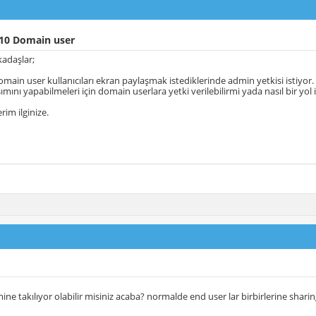
10 Domain user
adaşlar;
main user kullanıcıları ekran paylaşmak istediklerinde admin yetkisi istiyor.
mını yapabilmeleri için domain userlara yetki verilebilirmi yada nasıl bir yol i
rim ilginize.
ne takılıyor olabilir misiniz acaba? normalde end user lar birbirlerine sharing