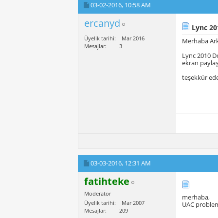
03-02-2016,
10:58 AM
ercanyd
Lync 20
Üyelik tarihi
Mar 2016
Merhaba Ark
Mesajlar
3
Lync 2010 Do
ekran paylaşı
teşekkür ede
03-03-2016,
12:31 AM
fatihteke
Moderator
merhaba,
Üyelik tarihi
Mar 2007
UAC problemi
Mesajlar
209