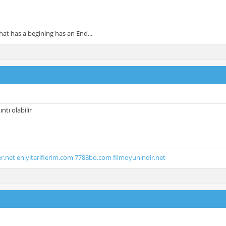
hat has a begining has an End...
ntı olabilir
er.net
eniyitariflerim.com
7788bo.com
filmoyunindir.net