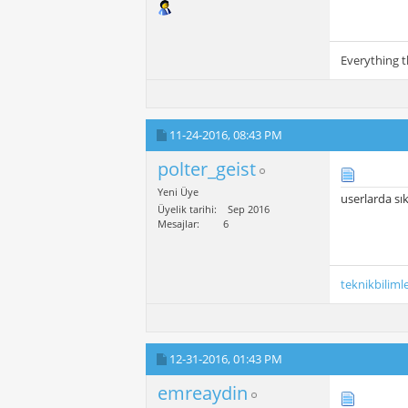
Everything t
11-24-2016,
08:43 PM
polter_geist
Yeni Üye
userlarda sıkı
Üyelik tarihi
Sep 2016
Mesajlar
6
teknikbiliml
12-31-2016,
01:43 PM
emreaydin