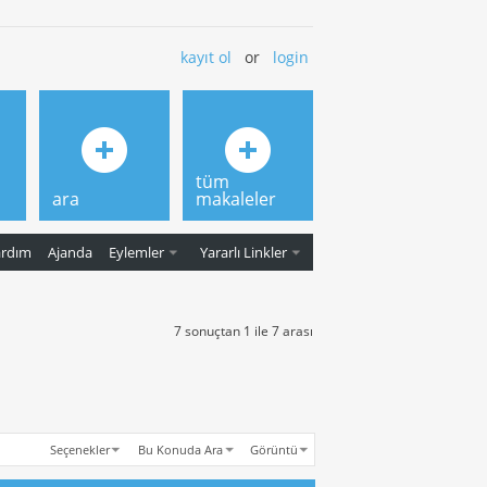
kayıt ol
or
login
tüm
ara
makaleler
ardım
Ajanda
Eylemler
Yararlı Linkler
7 sonuçtan 1 ile 7 arası
Seçenekler
Bu Konuda Ara
Görüntü