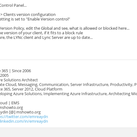
ontrol Panel...
 > Clients version configuration
etting is set to "Enable Version control"
Version Policy, edit the Global and see, what is allowed or blocked here...
 version of your client, if it fits to a block rule
e, the LYNc client and Lync Server are up to date...
 365 | Since 2006
 2005
e Solutions Architect
te Cloud, Messaging, Communication, Server Infrastructure, Productivity, 
e 365, Server 2012, Cloud Platform
oping Azure Solutions, Implementing Azure Infrastructure, Architecting Mi
Cloud | EMS
mshowto.org
.aydin [@] mshowto.org
ps://twitter.com/emreaydn
.linkedin.com/in/emreaydn