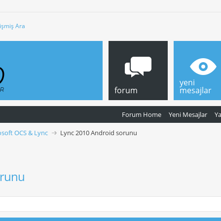
işmiş Ara
yeni
forum
mesajlar
Forum Home
Yeni Mesajlar
Y
osoft OCS & Lync
Lync 2010 Android sorunu
orunu