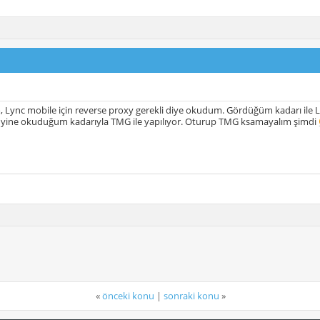
Lync mobile için reverse proxy gerekli diye okudum. Gördüğüm kadarı ile L
e yine okuduğum kadarıyla TMG ile yapılıyor. Oturup TMG ksamayalım şimdi
«
önceki konu
|
sonraki konu
»