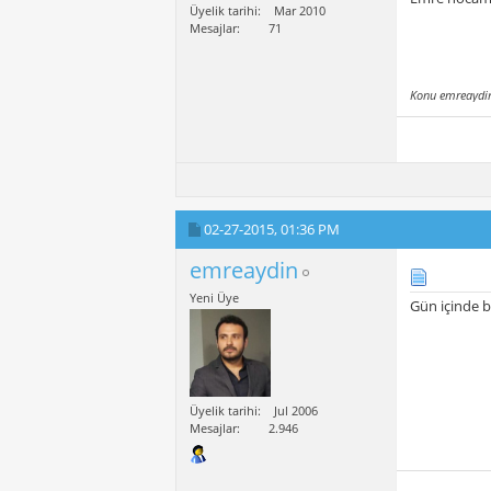
Üyelik tarihi
Mar 2010
Mesajlar
71
Konu emreaydin
02-27-2015,
01:36 PM
emreaydin
Yeni Üye
Gün içinde b
Üyelik tarihi
Jul 2006
Mesajlar
2.946