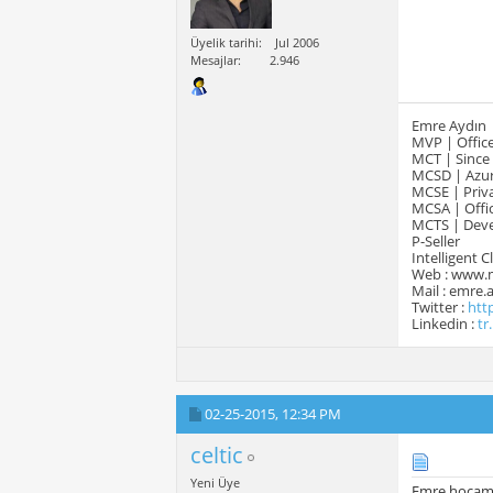
Üyelik tarihi
Jul 2006
Mesajlar
2.946
Emre Aydın
MVP | Office
MCT | Since
MCSD | Azur
MCSE | Priva
MCSA | Offic
MCTS | Devel
P-Seller
Intelligent 
Web : www.
Mail : emre
Twitter :
htt
Linkedin :
tr
02-25-2015,
12:34 PM
celtic
Yeni Üye
Emre hocam 