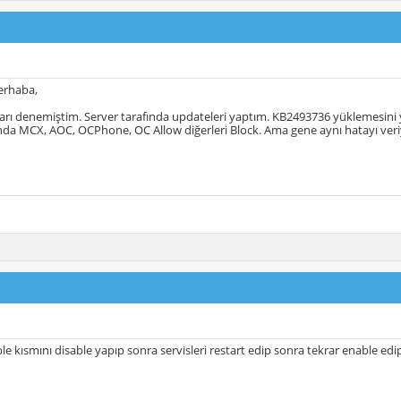
erhaba,
arı denemiştim. Server tarafında updateleri yaptım. KB2493736 yüklemesini y
ında MCX, AOC, OCPhone, OC Allow diğerleri Block. Ama gene aynı hatayı veri
e kısmını disable yapıp sonra servisleri restart edip sonra tekrar enable edip