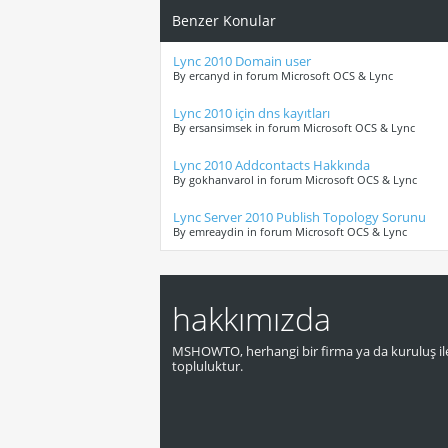
Benzer Konular
Lync 2010 Domain user
By ercanyd in forum Microsoft OCS & Lync
Lync 2010 için dns kayıtları
By ersansimsek in forum Microsoft OCS & Lync
Lync 2010 Addcontacts Hakkında
By gokhanvarol in forum Microsoft OCS & Lync
Lync Server 2010 Publish Topology Sorunu
By emreaydin in forum Microsoft OCS & Lync
hakkımızda
MSHOWTO, herhangi bir firma ya da kuruluş ile
topluluktur.