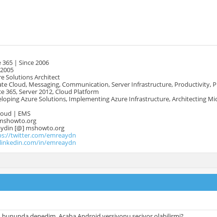
 365 | Since 2006
 2005
e Solutions Architect
te Cloud, Messaging, Communication, Server Infrastructure, Productivity, 
e 365, Server 2012, Cloud Platform
oping Azure Solutions, Implementing Azure Infrastructure, Architecting Mi
Cloud | EMS
mshowto.org
.aydin [@] mshowto.org
ps://twitter.com/emreaydn
.linkedin.com/in/emreaydn
bununda denedim. Acaba Android versiyonu seçiyor olabilirmi?