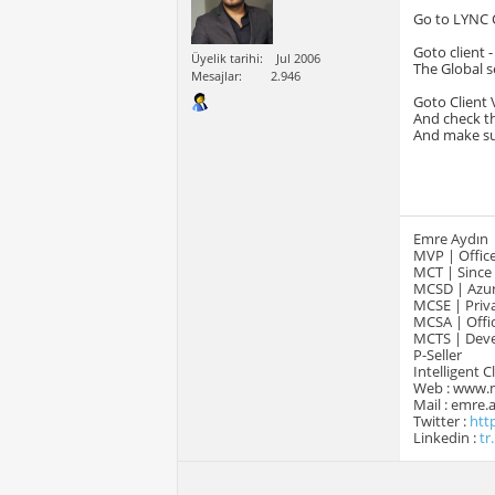
Go to LYNC C
Goto client -
Üyelik tarihi
Jul 2006
The Global s
Mesajlar
2.946
Goto Client 
And check the
And make sur
Emre Aydın
MVP | Office
MCT | Since
MCSD | Azur
MCSE | Priva
MCSA | Offic
MCTS | Devel
P-Seller
Intelligent 
Web : www.
Mail : emre
Twitter :
htt
Linkedin :
tr