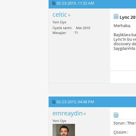
02-23-2015,
11:32 AM
celtic
Lync 20
Yeni Üye
Merhaba,
Üyelik tarihi
Mar 2010
Mesajlar
71
Başlıklara 
Lync'in bu v
discovery d
Saygılarımla
02-23-2015,
04:48 PM
emreaydin
Yeni Üye
Sorun :
This
Çözüm :