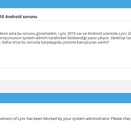
10 Android sorunu
baktım ama bu sorunu göremedim. Lync 2010 var ve Android üzerinde Lync 20
ersiyonunun system admini tarafından bloklandığı yazısı çıkıyor. Desktop ta
e. Daha önce bu sorunla karşılaşıpda çözüme kavuşturan varmı?
 version of Lync has been blocked by your system administrator. Please che