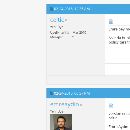
02-24-2015,
12:35 AM
celtic
Yeni Üye
Emre bey m
Üyelik tarihi
Mar 2010
Mesajlar
71
Aslında bunl
policy taraf
02-24-2015,
06:37 PM
emreaydin
Yeni Üye
version enabl
celtic.
Emre Aydın