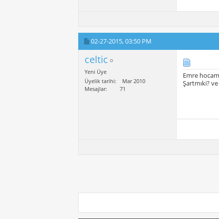
02-27-2015,
03:50 PM
celtic
Yeni Üye
Emre hocam, 
Üyelik tarihi
Mar 2010
Şartmıki? v
Mesajlar
71