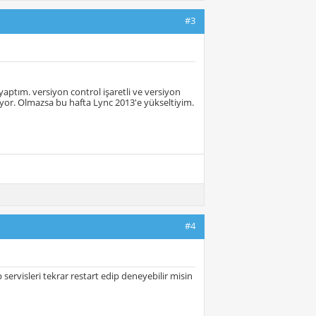
#3
aptım. versiyon control işaretli ve versiyon
yor. Olmazsa bu hafta Lync 2013'e yükseltiyim.
#4
 servisleri tekrar restart edip deneyebilir misin