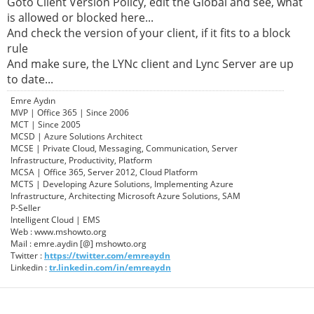
Goto Client Version Policy, edit the Global and see, what
is allowed or blocked here...
And check the version of your client, if it fits to a block
rule
And make sure, the LYNc client and Lync Server are up
to date...
Emre Aydın
MVP | Office 365 | Since 2006
MCT | Since 2005
MCSD | Azure Solutions Architect
MCSE | Private Cloud, Messaging, Communication, Server
Infrastructure, Productivity, Platform
MCSA | Office 365, Server 2012, Cloud Platform
MCTS | Developing Azure Solutions, Implementing Azure
Infrastructure, Architecting Microsoft Azure Solutions, SAM
P-Seller
Intelligent Cloud | EMS
Web : www.mshowto.org
Mail : emre.aydin [@] mshowto.org
Twitter :
https://twitter.com/emreaydn
Linkedin :
tr.linkedin.com/in/emreaydn