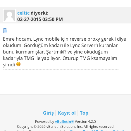
celtic
diyorki:
02-27-2015
03:50 PM
Emre hocam, Lync mobile için reverse proxy gerekli diye
okudum. Gördüğüm kadarı ile Lync Server'ı kuranlar
bunu kurmamışlar. Şartmıki? ve yine okuduğum
kadarıyla TMG ile yapılıyor. Oturup TMG ksamayalım
şimdi
Giriş
Kayıt ol
Top
Powered by
vBulletin®
Version 4.2.5
Copyright © 2026 vBulletin Solutions Inc. All rights reserved.