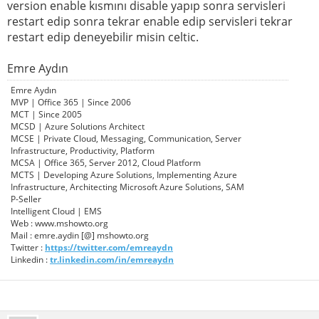
version enable kısmını disable yapıp sonra servisleri
restart edip sonra tekrar enable edip servisleri tekrar
restart edip deneyebilir misin celtic.
Emre Aydın
Emre Aydın
MVP | Office 365 | Since 2006
MCT | Since 2005
MCSD | Azure Solutions Architect
MCSE | Private Cloud, Messaging, Communication, Server
Infrastructure, Productivity, Platform
MCSA | Office 365, Server 2012, Cloud Platform
MCTS | Developing Azure Solutions, Implementing Azure
Infrastructure, Architecting Microsoft Azure Solutions, SAM
P-Seller
Intelligent Cloud | EMS
Web : www.mshowto.org
Mail : emre.aydin [@] mshowto.org
Twitter :
https://twitter.com/emreaydn
Linkedin :
tr.linkedin.com/in/emreaydn