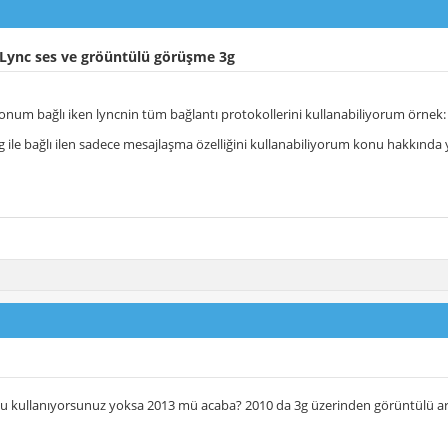
Lync ses ve gröüntülü görüşme 3g
onum bağlı iken lyncnin tüm bağlantı protokollerini kullanabiliyorum örnek: l
 ile bağlı ilen sadece mesajlaşma özelliğini kullanabiliyorum konu hakkında ya
u kullanıyorsunuz yoksa 2013 mü acaba? 2010 da 3g üzerinden görüntülü a