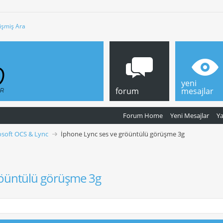
işmiş Ara
yeni
forum
mesajlar
Forum Home
Yeni Mesajlar
Y
osoft OCS & Lync
İphone Lync ses ve gröüntülü görüşme 3g
röüntülü görüşme 3g