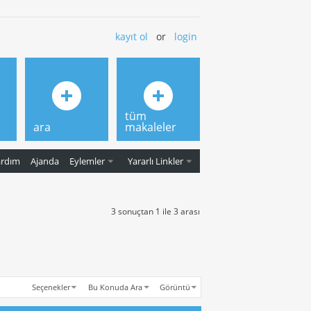
kayıt ol
or
login
tüm
ara
makaleler
ardım
Ajanda
Eylemler
Yararlı Linkler
3 sonuçtan 1 ile 3 arası
Seçenekler
Bu Konuda Ara
Görüntü