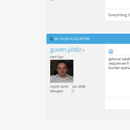
Everything t
02-14-2014,
02:49 PM
guven.yildiz
Yeni Üye
iphone telef
require wi-f
bunlar açıks
Üyelik tarihi
Jun 2008
Mesajlar
11