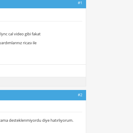
#1
ync cal video gibi fakat
rdımlarınız ricası ile
#2
rama desteklenmiyordu diye hatırlıyorum.