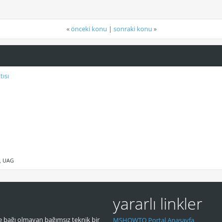
«
önceki konu
|
sonraki konu
»
ısı
G, UAG
yararlı linkler
 bağı olmayan bağımsız teknik bir
MSHOWTO Portal Anasayfa