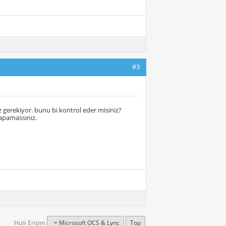
#3
z gerekiyor. bunu bi kontrol eder misiniz?
yapamassınız.
Hızlı Erişim
Microsoft OCS & Lync
Top