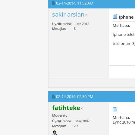
02-14-2014,
11:52 AM
sakir arslan
İphone 
Üyelik tarihi
Dec 2012
Merhaba;
Mesajlar
3
İphone telef
telefonum 3g
02-14-2014,
02:30 PM
fatihteke
Moderator
Merhaba,
Üyelik tarihi
Mar 2007
Lync 2010 m
Mesajlar
209