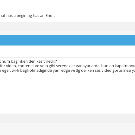
hat has a begining has an End...
onum baglı iken den kasıt nedir?
i for video, contenet ve voip gibi secenekler var ayarlarda. bunları kapatmanı
a eğer, wi-fi baglı olmadıgında yani edge ve 3g de iken ses video gorusmesi 