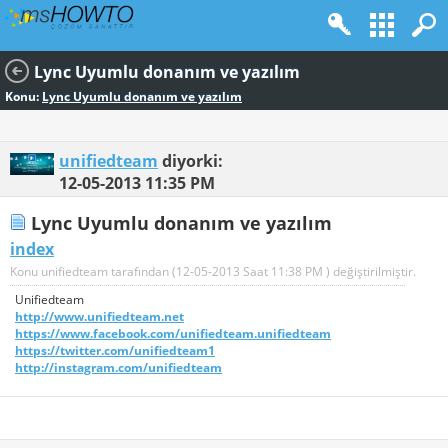
Lync Uyumlu donanım ve yazılım
Konu:
Lync Uyumlu donanım ve yazılım
unifiedteam
diyorki:
12-05-2013
11:35 PM
Lync Uyumlu donanım ve yazılım
index
Konu unifiedteam tarafından (12-05-2013 Saat
11:38 PM
) değiştirilmiştir.
Unifiedteam
http://www.unifiedteam.net
https://www.facebook.com/unifiedteam.unifiedteam
https://twitter.com/unifiedteam1
http://instagram.com/unifiedteam