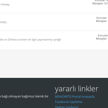
Konular: 9
Mesajlar: 3.
i herşey..
Konular:
Mesajlar:
erşey..
Konular
Mesajlar:
e ve Zimbra ürünleri ile ilgili yayınlanmış içeriğe
yararlı linkler
 bağı olmayan bağımsız teknik bir
MSHOWTO Portal Anasayfa
Facebook Sayfamız
Twitter Sayfamız