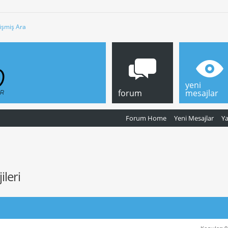
işmiş Ara
yeni
forum
mesajlar
Forum Home
Yeni Mesajlar
Y
leri