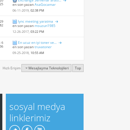
Exchange Serverlar arasi...
20
525
en son yazan
AsaGocamar
06-11-2019,
02:38 PM
lync meeting yaratma
 29
 82
en son yazan
msuzun1985
12-26-2017,
03:22 PM
En ucuz en iyi toner ve...
: 6
 36
en son yazan
truvatoner
09-25-2018,
10:55 AM
Hızlı Erişim
Mesajlaşma Teknolojileri
Top
sosyal medya
linklerimiz