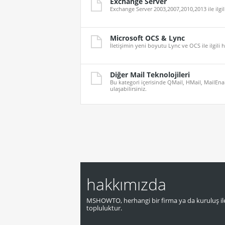
Exchange Server
Exchange Server 2003,2007,2010,2013 ile ilgil
Microsoft OCS & Lync
İletişimin yeni boyutu Lync ve OCS ile ilgili h
Diğer Mail Teknolojileri
Bu kategori içerisinde QMail, HMail, MailEnabl
ulaşabilirsiniz.
hakkımızda
MSHOWTO, herhangi bir firma ya da kuruluş ile
topluluktur.