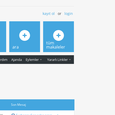
kayıt ol
or
login
tüm
ara
makaleler
ardım
Ajanda
Eylemler
Yararlı Linkler
Son Mesaj