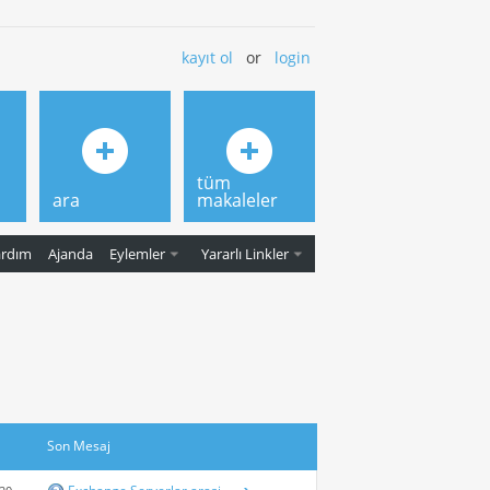
kayıt ol
or
login
tüm
ara
makaleler
ardım
Ajanda
Eylemler
Yararlı Linkler
Son Mesaj