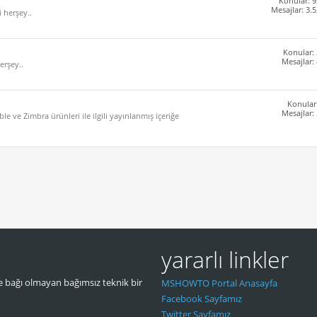
Konular: 9
Mesajlar: 3.
i herşey..
Konular:
Mesajlar:
erşey..
Konular
Mesajlar:
e ve Zimbra ürünleri ile ilgili yayınlanmış içeriğe
yararlı linkler
 bağı olmayan bağımsız teknik bir
MSHOWTO Portal Anasayfa
Facebook Sayfamız
Twitter Sayfamız