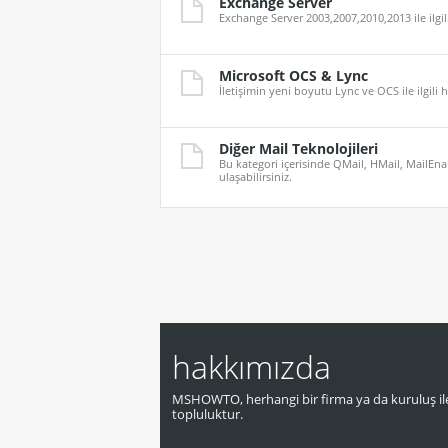
Exchange Server
Exchange Server 2003,2007,2010,2013 ile ilgil
Microsoft OCS & Lync
İletişimin yeni boyutu Lync ve OCS ile ilgili h
Diğer Mail Teknolojileri
Bu kategori içerisinde QMail, HMail, MailEnabl
ulaşabilirsiniz.
hakkımızda
MSHOWTO, herhangi bir firma ya da kuruluş ile
topluluktur.