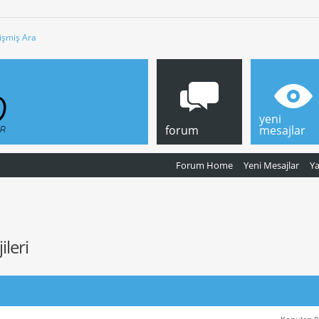
işmiş Ara
yeni
forum
mesajlar
Forum Home
Yeni Mesajlar
Y
leri