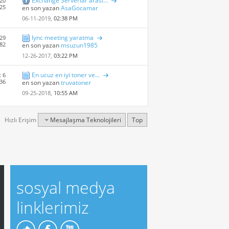
Exchange Serverlar arasi...
20
525
en son yazan
AsaGocamar
06-11-2019,
02:38 PM
lync meeting yaratma
 29
 82
en son yazan
msuzun1985
12-26-2017,
03:22 PM
En ucuz en iyi toner ve...
: 6
 36
en son yazan
truvatoner
09-25-2018,
10:55 AM
Hızlı Erişim
Mesajlaşma Teknolojileri
Top
sosyal medya
linklerimiz