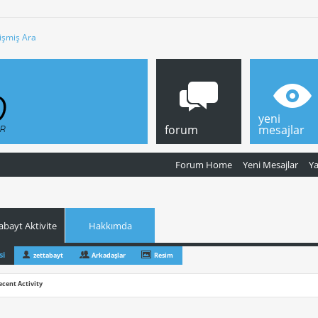
işmiş Ara
yeni
forum
mesajlar
Forum Home
Yeni Mesajlar
Y
abayt Aktivite
Hakkımda
si
zettabayt
Arkadaşlar
Resim
ecent Activity