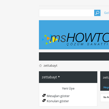
Gel
zettabayt
zettabayt
zett
Hep
Yeni Üye
Mesajları göster
No R
Konuları göster