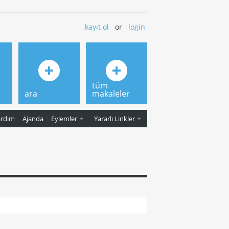
kayıt ol
or
login
tüm
ara
makaleler
ardım
Ajanda
Eylemler
Yararlı Linkler