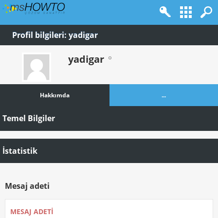
Profil bilgileri: yadigar
yadigar
Hakkımda
...
Temel Bilgiler
İstatistik
Mesaj adeti
MESAJ ADETI