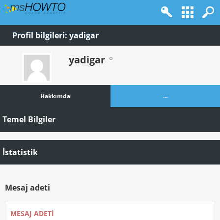
Profil bilgileri: yadigar
yadigar
Hakkımda
...
Temel Bilgiler
İstatistik
Mesaj adeti
MESAJ ADETI