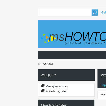
Gel
WOQUE
WOQUE
WOQ
Hep
Mesajları göster
Konuları göster
No R
Mini Istatistikler