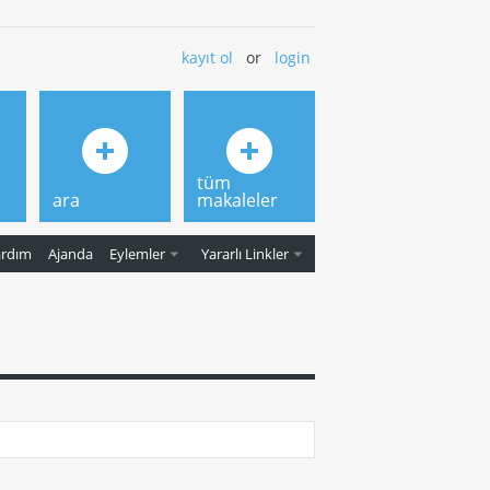
kayıt ol
or
login
tüm
ara
makaleler
ardım
Ajanda
Eylemler
Yararlı Linkler