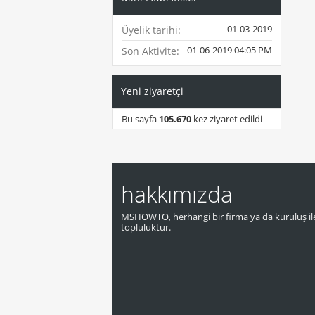
01-03-2019
Üyelik tarihi
01-06-2019
04:05 PM
Son Aktivite
Yeni ziyaretçi
Bu sayfa
105.670
kez ziyaret edildi
hakkımızda
MSHOWTO, herhangi bir firma ya da kuruluş ile
topluluktur.