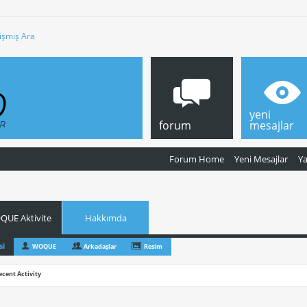
işmiş Ara
yeni
forum
mesajlar
Forum Home
Yeni Mesajlar
Y
UE Aktivite
Hakkımda
si
WOQUE
Arkadaşlar
Resim
ecent Activity