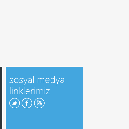
sosyal medya
linklerimiz