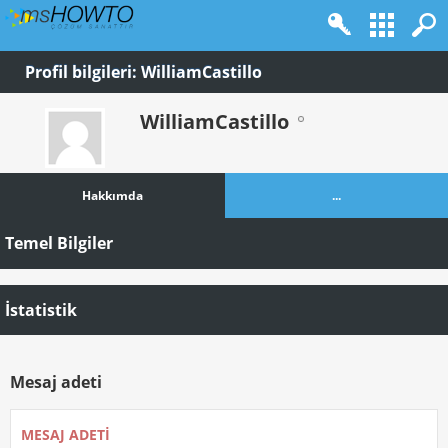
Profil bilgileri: WilliamCastillo
WilliamCastillo
Hakkımda
...
Temel Bilgiler
İstatistik
Mesaj adeti
MESAJ ADETI