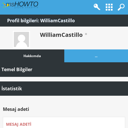
Profil bilgileri: WilliamCastillo
WilliamCastillo
Hakkımda
...
Temel Bilgiler
İstatistik
Mesaj adeti
MESAJ ADETI