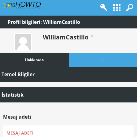
Profil bilgileri: WilliamCastillo
WilliamCastillo
Hakkımda
...
Temel Bilgiler
İstatistik
Mesaj adeti
MESAJ ADETI