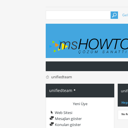
Gel
unifiedteam
unifiedteam
unif
Hep
Yeni Üye
Web Sitesi
No R
Mesajları göster
Konuları göster