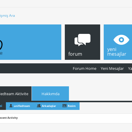
işmiş Ara
yeni
forum
mesajlar
Forum Home
Yeni Mesajlar
Y
iedteam Aktivite
Hakkımda
si
unifiedteam
Arkadaşlar
Resim
ecent Activity