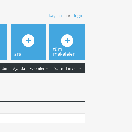
kayıt ol
or
login
tüm
ara
makaleler
ardım
Ajanda
Eylemler
Yararlı Linkler