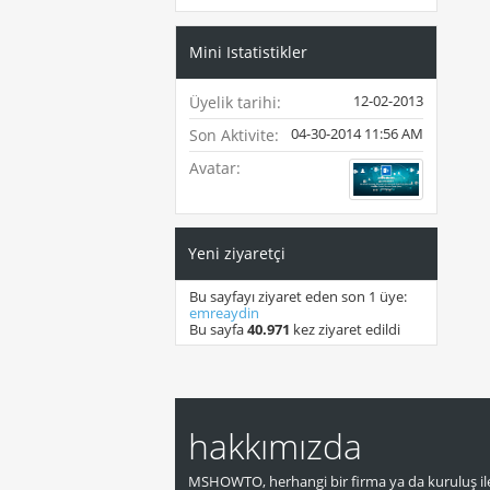
Mini Istatistikler
12-02-2013
Üyelik tarihi
04-30-2014
11:56 AM
Son Aktivite
Avatar
Yeni ziyaretçi
Bu sayfayı ziyaret eden son 1 üye:
emreaydin
Bu sayfa
40.971
kez ziyaret edildi
hakkımızda
MSHOWTO, herhangi bir firma ya da kuruluş ile