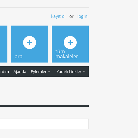
kayıt ol
or
login
tüm
ara
makaleler
ardım
Ajanda
Eylemler
Yararlı Linkler