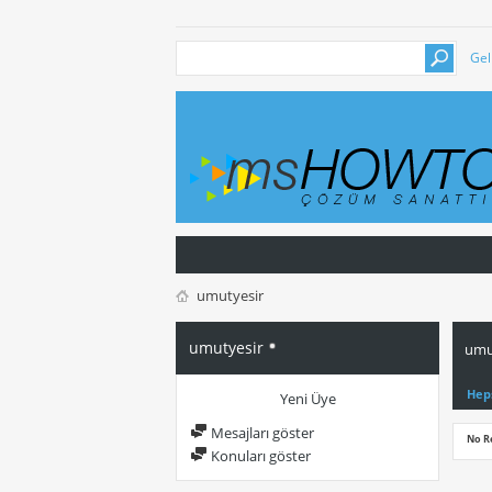
Gel
umutyesir
umutyesir
umut
Hep
Yeni Üye
Mesajları göster
No R
Konuları göster