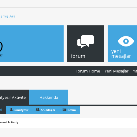
işmiş Ara
yeni
forum
mesajlar
Forum Home
Yeni Mesajlar
Y
yesir Aktivite
Hakkımda
si
umutyesir
Arkadaşlar
Resim
ecent Activity