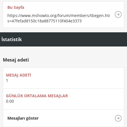
Bu Sayfa
https://www.mshowto.org/forum/members/tbegen.html?
s=47fefad8150c18a88775110f404e3373
İstatistik
Mesaj adeti
MESAJ ADETI
1
GÜNLÜK ORTALAMA MESAJLAR
0.00
Mesajları göster