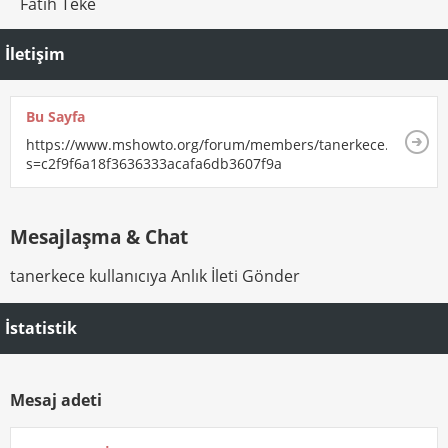
Fatih Teke
İletişim
Bu Sayfa
https://www.mshowto.org/forum/members/tanerkece.html?
s=c2f9f6a18f3636333acafa6db3607f9a
Mesajlaşma & Chat
tanerkece kullanıcıya Anlık İleti Gönder
İstatistik
Mesaj adeti