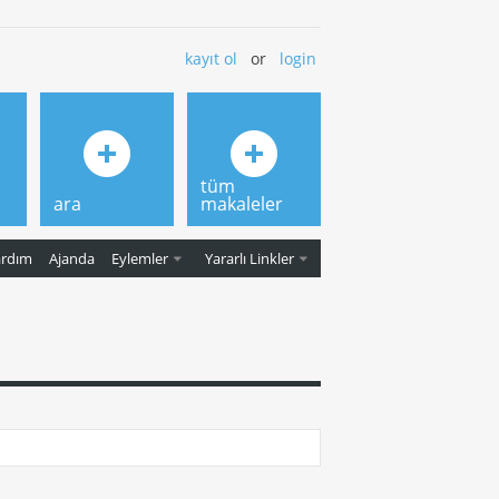
kayıt ol
or
login
tüm
ara
makaleler
ardım
Ajanda
Eylemler
Yararlı Linkler