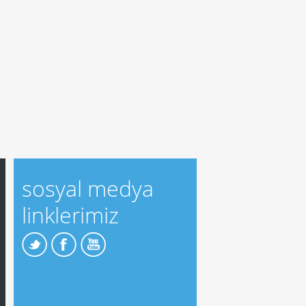
sosyal medya
linklerimiz