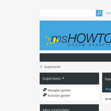
Gel
Supersonic
Supersonic
Supe
Hep
Mesajları göster
Konuları göster
No R
Mini Istatistikler