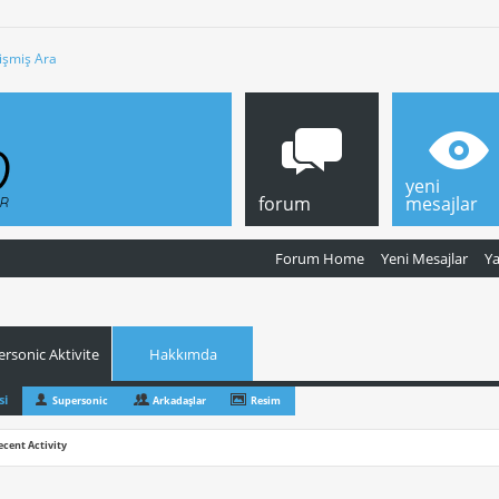
işmiş Ara
yeni
forum
mesajlar
Forum Home
Yeni Mesajlar
Y
rsonic Aktivite
Hakkımda
si
Supersonic
Arkadaşlar
Resim
ecent Activity