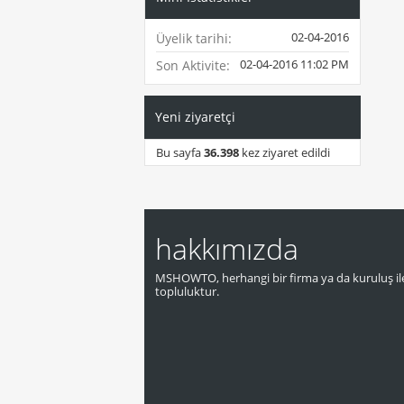
02-04-2016
Üyelik tarihi
02-04-2016
11:02 PM
Son Aktivite
Yeni ziyaretçi
Bu sayfa
36.398
kez ziyaret edildi
hakkımızda
MSHOWTO, herhangi bir firma ya da kuruluş ile
topluluktur.