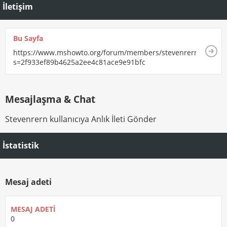
İletişim
Bu Sayfa
https://www.mshowto.org/forum/members/stevenrern.html?
s=2f933ef89b4625a2ee4c81ace9e91bfc
Mesajlaşma & Chat
Stevenrern kullanıcıya Anlık İleti Gönder
İstatistik
Mesaj adeti
MESAJ ADETI
0