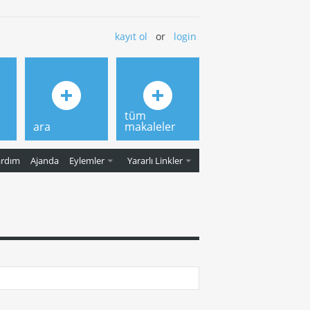
kayıt ol
or
login
tüm
ara
makaleler
ardım
Ajanda
Eylemler
Yararlı Linkler