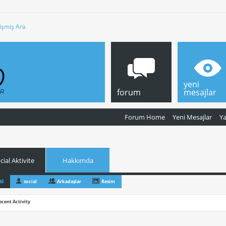
işmiş Ara
yeni
forum
mesajlar
Forum Home
Yeni Mesajlar
Y
cial Aktivite
Hakkımda
si
social
Arkadaşlar
Resim
ecent Activity