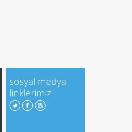
sosyal medya
linklerimiz