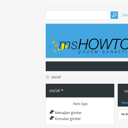
Gel
social
social
so
Hep
Yeni Üye
Mesajları göster
No R
Konuları göster