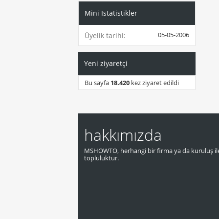
Mini Istatistikler
05-05-2006
Üyelik tarihi
Yeni ziyaretçi
Bu sayfa
18.420
kez ziyaret edildi
hakkımızda
MSHOWTO, herhangi bir firma ya da kuruluş ile
topluluktur.