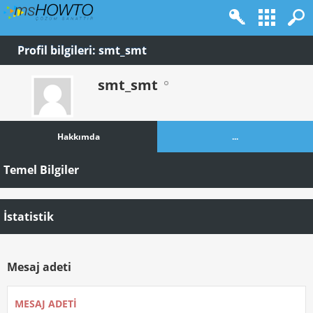
Profil bilgileri: smt_smt
smt_smt
Hakkımda
...
Temel Bilgiler
İstatistik
Mesaj adeti
MESAJ ADETI