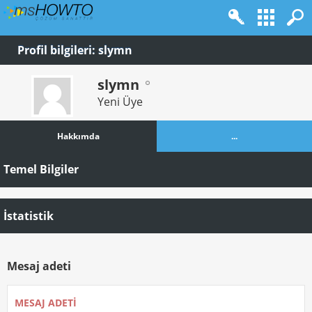
Profil bilgileri: slymn
slymn
Yeni Üye
Hakkımda
...
Temel Bilgiler
İstatistik
Mesaj adeti
MESAJ ADETI