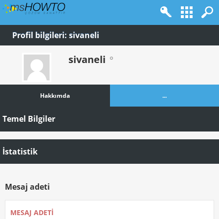
Profil bilgileri: sivaneli
sivaneli
Hakkımda
...
Temel Bilgiler
İstatistik
Mesaj adeti
MESAJ ADETI