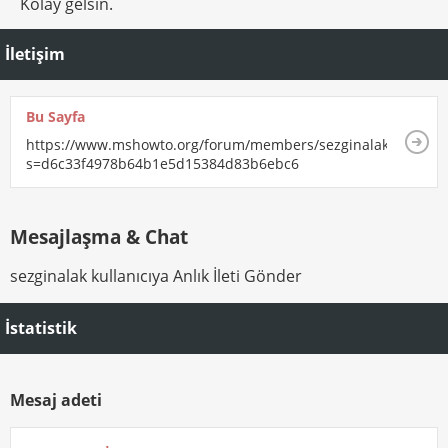
Kolay gelsin.
İletişim
Bu Sayfa
https://www.mshowto.org/forum/members/sezginalak.html?
s=d6c33f4978b64b1e5d15384d83b6ebc6
Mesajlaşma & Chat
sezginalak kullanıcıya Anlık İleti Gönder
İstatistik
Mesaj adeti