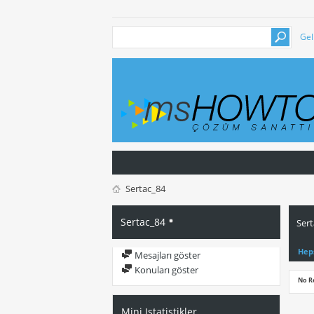
Gel
Sertac_84
Sertac_84
Sert
Hep
Mesajları göster
Konuları göster
No R
Mini Istatistikler