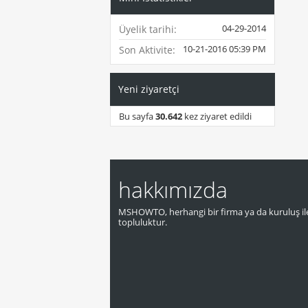
04-29-2014
Üyelik tarihi
10-21-2016
05:39 PM
Son Aktivite
Yeni ziyaretçi
Bu sayfa
30.642
kez ziyaret edildi
hakkımızda
MSHOWTO, herhangi bir firma ya da kuruluş ile
topluluktur.