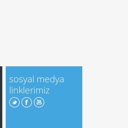
sosyal medya
linklerimiz