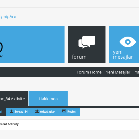
işmiş Ara
yeni
forum
mesajlar
Forum Home
Yeni Mesajlar
Y
ac_84 Aktivite
Hakkımda
si
Sertac_84
Arkadaşlar
Resim
ecent Activity