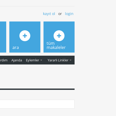
kayıt ol
or
login
tüm
ara
makaleler
ardım
Ajanda
Eylemler
Yararlı Linkler