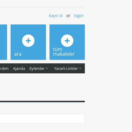
kayıt ol
or
login
tüm
ara
makaleler
ardım
Ajanda
Eylemler
Yararlı Linkler