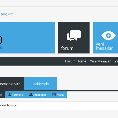
işmiş Ara
yeni
forum
mesajlar
Forum Home
Yeni Mesajlar
Y
meric Aktivite
Hakkımda
si
Sermeric
Arkadaşlar
Resim
ecent Activity