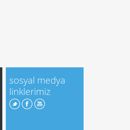
sosyal medya
linklerimiz