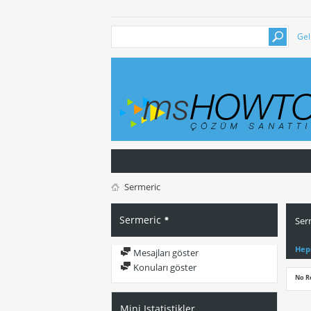
Gel
Sermeric
Sermeric
Ser
Hep
Mesajları göster
Konuları göster
No R
Mini Istatistikler