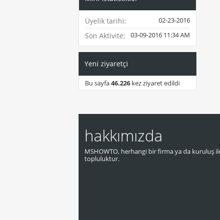
02-23-2016
Üyelik tarihi
03-09-2016
11:34 AM
Son Aktivite
Yeni ziyaretçi
Bu sayfa
46.226
kez ziyaret edildi
hakkımızda
MSHOWTO, herhangi bir firma ya da kuruluş ile
topluluktur.