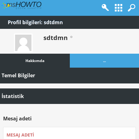
Profil bilgileri: sdtdmn
sdtdmn
Hakkımda
...
Temel Bilgiler
İstatistik
Mesaj adeti
MESAJ ADETI