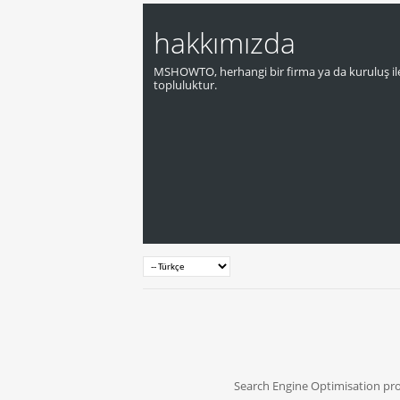
hakkımızda
MSHOWTO, herhangi bir firma ya da kuruluş ile
topluluktur.
Search Engine Optimisation pr