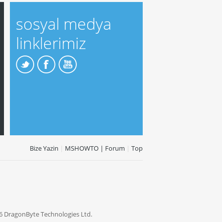
sosyal medya
linklerimiz
Bize Yazin
|
MSHOWTO | Forum
|
Top
6 DragonByte Technologies Ltd.