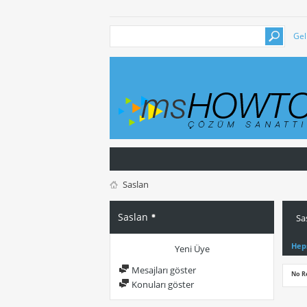
Gel
Saslan
Saslan
Sa
Hep
Yeni Üye
Mesajları göster
No R
Konuları göster