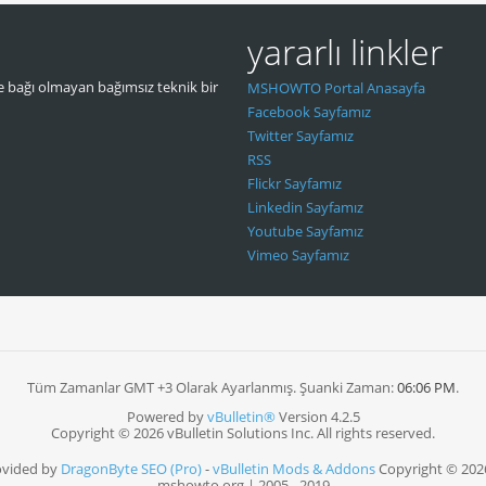
yararlı linkler
 bağı olmayan bağımsız teknik bir
MSHOWTO Portal Anasayfa
Facebook Sayfamız
Twitter Sayfamız
RSS
Flickr Sayfamız
Linkedin Sayfamız
Youtube Sayfamız
Vimeo Sayfamız
Tüm Zamanlar GMT +3 Olarak Ayarlanmış. Şuanki Zaman:
06:06 PM
.
Powered by
vBulletin®
Version 4.2.5
Copyright © 2026 vBulletin Solutions Inc. All rights reserved.
ovided by
DragonByte SEO (Pro)
-
vBulletin Mods & Addons
Copyright © 202
mshowto.org | 2005 - 2019