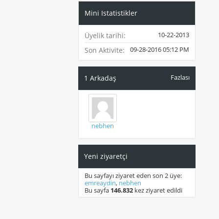
Mini Istatistikler
10-22-2013
Üyelik tarihi
09-28-2016
05:12 PM
Son Aktivite
Fazlası
1
Arkadaş
nebhen
Yeni ziyaretçi
Bu sayfayı ziyaret eden son 2 üye:
emreaydin
,
nebhen
Bu sayfa
146.832
kez ziyaret edildi