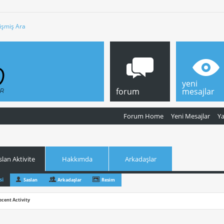
işmiş Ara
yeni
forum
mesajlar
Forum Home
Yeni Mesajlar
Y
slan Aktivite
Hakkımda
Arkadaşlar
si
Saslan
Arkadaşlar
Resim
ecent Activity