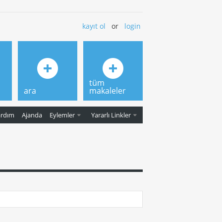
kayıt ol
or
login
tüm
ara
makaleler
ardım
Ajanda
Eylemler
Yararlı Linkler